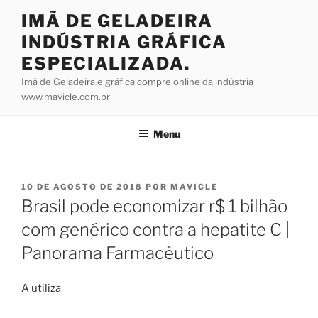
Pular
IMÃ DE GELADEIRA
para
INDÚSTRIA GRÁFICA
o
conteúdo
ESPECIALIZADA.
Imã de Geladeira e gráfica compre online da indústria
www.mavicle.com.br
Menu
PUBLICADO
10 DE AGOSTO DE 2018
POR
MAVICLE
EM
Brasil pode economizar r$ 1 bilhão
com genérico contra a hepatite C |
Panorama Farmacêutico
A utiliza