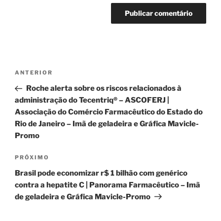
Navegação
Post
ANTERIOR
de
anterior
Roche alerta sobre os riscos relacionados à
Post
administração do Tecentriq® – ASCOFERJ |
Associação do Comércio Farmacêutico do Estado do
Rio de Janeiro – Imã de geladeira e Gráfica Mavicle-
Promo
Próximo
PRÓXIMO
post
Brasil pode economizar r$ 1 bilhão com genérico
contra a hepatite C | Panorama Farmacêutico – Imã
de geladeira e Gráfica Mavicle-Promo