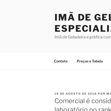
Pular
para
IMÃ DE GE
o
conteúdo
ESPECIAL
Imã de Geladeira e gráfica co
Contato
Preços e Tabela
PUBLICADO
18 DE AGOSTO DE 2018
POR
M
EM
Comercial é consi
laboratório no ran