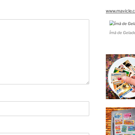
www.mavicle.c
Ímã de Gelade