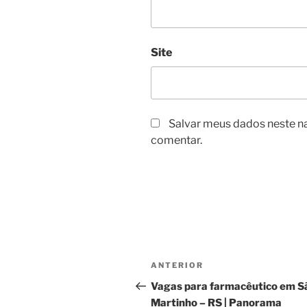
Site
Salvar meus dados neste n
comentar.
Navegação
Post
ANTERIOR
de
anterior
Vagas para farmacêutico em S
Martinho – RS | Panorama