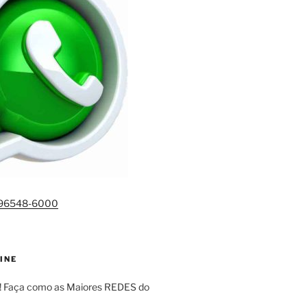
)96548-6000
INE
! Faça como as Maiores REDES do