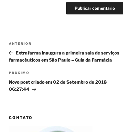
Navegação
Post
ANTERIOR
de
anterior
Extrafarma inaugura a primeira sala de serviços
Post
farmacêuticos em São Paulo – Guia da Farmácia
Próximo
PRÓXIMO
post
Novo post criado em 02 de Setembro de 2018
06:27:44
CONTATO