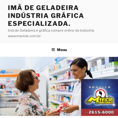
Pular
IMÃ DE GELADEIRA
para
INDÚSTRIA GRÁFICA
o
conteúdo
ESPECIALIZADA.
Imã de Geladeira e gráfica compre online da indústria
www.mavicle.com.br
Menu