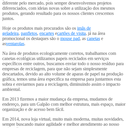
diferente pelo mercado, pois sempre desenvolvemos projetos
diferenciados, com ideias novas sobre a utilização dos mesmos
produtos, gerando resultado para os nossos clientes crescemos
juntos.
Hoje os produtos mais procurados são os
imãs de
geladeira
,
panfletos
,
encartes
e
cartões de visita
, já na área
promocional os destaques são o
mouse pad
, as
canetas
e
as
ventarolas
.
Na área de produtos ecologicamente corretos, trabalhamos com
canetas ecológicas utilizamos papeis reciclados em serviços
específicos entre outros, buscamos enviar todo o nosso resíduo para
empresas de reciclagem, para que não sejam simplesmente
descartados, devido ao alto volume de aparas de papel na produção
gráfica, temos uma área especifica na empresa para juntarmos esta
sobra e enviarmos para a reciclagem, diminuindo assim o impacto
ambiental.
Em 2013 fizemos a maior mudança da empresa, mudamos de
endereço, para um Galpão com melhor estrutura, mais espaço, maior
organização e de acesso bem fácil.
Em 2014, nova loja virtual, muito mais moderna, muitas novidades,
sempre buscando maior agilidade e melhor atendimento ao nosso