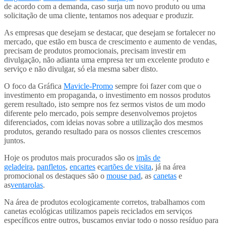
de acordo com a demanda, caso surja um novo produto ou uma
solicitação de uma cliente, tentamos nos adequar e produzir.
As empresas que desejam se destacar, que desejam se fortalecer no
mercado, que estão em busca de crescimento e aumento de vendas,
precisam de produtos promocionais, precisam investir em
divulgação, não adianta uma empresa ter um excelente produto e
serviço e não divulgar, só ela mesma saber disto.
O foco da Gráfica
Mavicle-Promo
sempre foi fazer com que o
investimento em propaganda, o investimento em nossos produtos
gerem resultado, isto sempre nos fez sermos vistos de um modo
diferente pelo mercado, pois sempre desenvolvemos projetos
diferenciados, com ideias novas sobre a utilização dos mesmos
produtos, gerando resultado para os nossos clientes crescemos
juntos.
Hoje os produtos mais procurados são os
imãs de
geladeira
,
panfletos
,
encartes
e
cartões de visita
, já na área
promocional os destaques são o
mouse pad
, as
canetas
e
as
ventarolas
.
Na área de produtos ecologicamente corretos, trabalhamos com
canetas ecológicas utilizamos papeis reciclados em serviços
específicos entre outros, buscamos enviar todo o nosso resíduo para