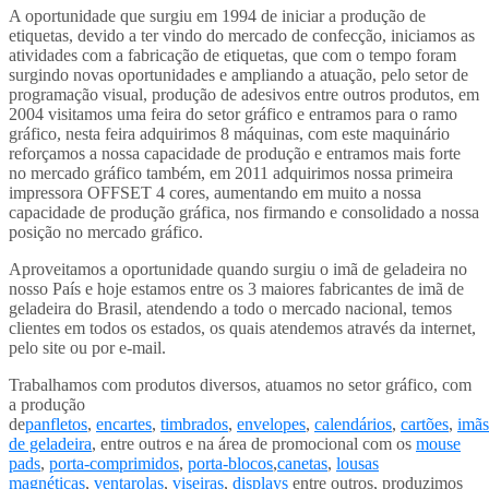
A oportunidade que surgiu em 1994 de iniciar a produção de
etiquetas, devido a ter vindo do mercado de confecção, iniciamos as
atividades com a fabricação de etiquetas, que com o tempo foram
surgindo novas oportunidades e ampliando a atuação, pelo setor de
programação visual, produção de adesivos entre outros produtos, em
2004 visitamos uma feira do setor gráfico e entramos para o ramo
gráfico, nesta feira adquirimos 8 máquinas, com este maquinário
reforçamos a nossa capacidade de produção e entramos mais forte
no mercado gráfico também, em 2011 adquirimos nossa primeira
impressora OFFSET 4 cores, aumentando em muito a nossa
capacidade de produção gráfica, nos firmando e consolidado a nossa
posição no mercado gráfico.
Aproveitamos a oportunidade quando surgiu o imã de geladeira no
nosso País e hoje estamos entre os 3 maiores fabricantes de imã de
geladeira do Brasil, atendendo a todo o mercado nacional, temos
clientes em todos os estados, os quais atendemos através da internet,
pelo site ou por e-mail.
Trabalhamos com produtos diversos, atuamos no setor gráfico, com
a produção
de
panfletos
,
encartes
,
timbrados
,
envelopes
,
calendários
,
cartões
,
imãs
de geladeira
, entre outros e na área de promocional com os
mouse
pads
,
porta-comprimidos
,
porta-blocos
,
canetas
,
lousas
magnéticas
,
ventarolas
,
viseiras
,
displays
entre outros, produzimos