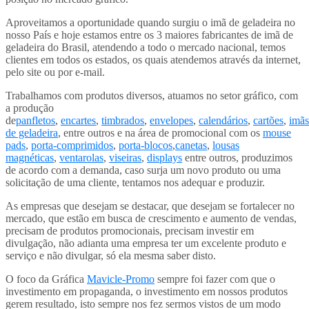
Aproveitamos a oportunidade quando surgiu o imã de geladeira no
nosso País e hoje estamos entre os 3 maiores fabricantes de imã de
geladeira do Brasil, atendendo a todo o mercado nacional, temos
clientes em todos os estados, os quais atendemos através da internet,
pelo site ou por e-mail.
Trabalhamos com produtos diversos, atuamos no setor gráfico, com
a produção
de
panfletos
,
encartes
,
timbrados
,
envelopes
,
calendários
,
cartões
,
imãs
de geladeira
, entre outros e na área de promocional com os
mouse
pads
,
porta-comprimidos
,
porta-blocos
,
canetas
,
lousas
magnéticas
,
ventarolas
,
viseiras
,
displays
entre outros, produzimos
de acordo com a demanda, caso surja um novo produto ou uma
solicitação de uma cliente, tentamos nos adequar e produzir.
As empresas que desejam se destacar, que desejam se fortalecer no
mercado, que estão em busca de crescimento e aumento de vendas,
precisam de produtos promocionais, precisam investir em
divulgação, não adianta uma empresa ter um excelente produto e
serviço e não divulgar, só ela mesma saber disto.
O foco da Gráfica
Mavicle-Promo
sempre foi fazer com que o
investimento em propaganda, o investimento em nossos produtos
gerem resultado, isto sempre nos fez sermos vistos de um modo