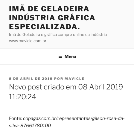
Pular
IMÃ DE GELADEIRA
para
INDÚSTRIA GRÁFICA
o
conteúdo
ESPECIALIZADA.
Imã de Geladeira e gráfica compre online da indústria
www.mavicle.com.br
Menu
PUBLICADO
8 DE ABRIL DE 2019
POR
MAVICLE
EM
Novo post criado em 08 Abril 2019
11:20:24
Fonte:
copagaz.com.br/representantes/gilson-rosa-da-
silva-87661780100