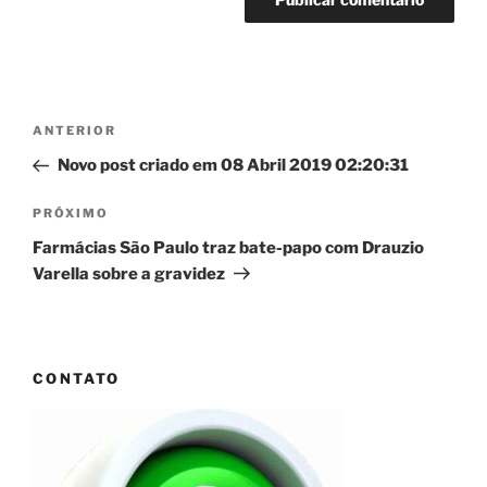
Navegação
Post
ANTERIOR
de
anterior
Novo post criado em 08 Abril 2019 02:20:31
Post
Próximo
PRÓXIMO
post
Farmácias São Paulo traz bate-papo com Drauzio
Varella sobre a gravidez
CONTATO