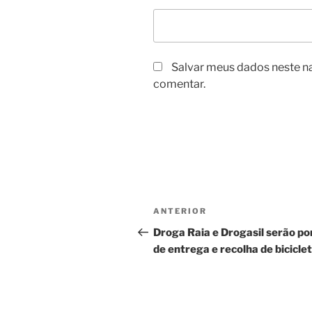
Salvar meus dados neste n
comentar.
Navegação
Post
ANTERIOR
de
anterior
Droga Raia e Drogasil serão po
de entrega e recolha de bicicle
Post