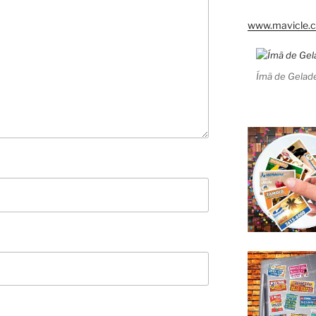
www.mavicle.c
Ímã de Gelade