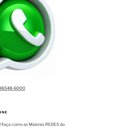
)96548-6000
INE
! Faça como as Maiores REDES do