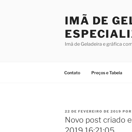
Pular
para
IMÃ DE GE
o
conteúdo
ESPECIAL
Imã de Geladeira e gráfica co
Contato
Preços e Tabela
PUBLICADO
22 DE FEVEREIRO DE 2019
PO
EM
Novo post criado e
2019 16:21:05