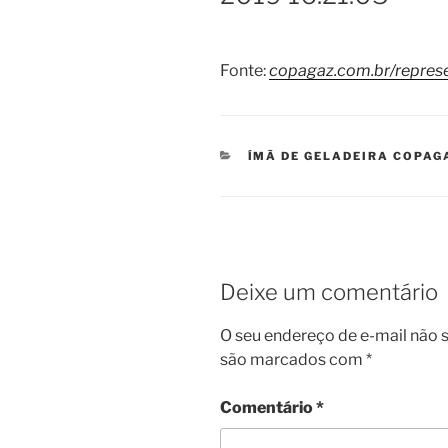
Fonte:
copagaz.com.br/represe
CATEGORIAS
ÍMÃ DE GELADEIRA COPAG
Deixe um comentário
O seu endereço de e-mail não s
são marcados com
*
Comentário
*