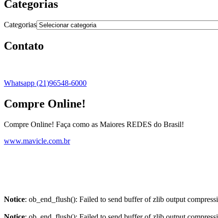
Categorias
Categorias
Contato
Whatsapp (21)96548-6000
Compre Online!
Compre Online! Faça como as Maiores REDES do Brasil!
www.mavicle.com.br
Notice
: ob_end_flush(): Failed to send buffer of zlib output compress
Notice
: ob_end_flush(): Failed to send buffer of zlib output compress