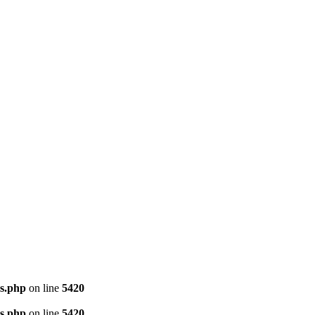
ns.php
on line
5420
ns.php
on line
5420