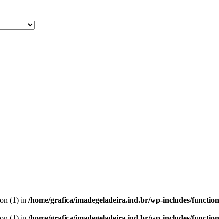
ion (1) in
/home/grafica/imadegeladeira.ind.br/wp-includes/functio
ion (1) in
/home/grafica/imadegeladeira.ind.br/wp-includes/functio