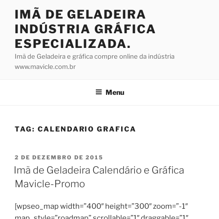
Pular
IMÃ DE GELADEIRA
para
INDÚSTRIA GRÁFICA
o
conteúdo
ESPECIALIZADA.
Imã de Geladeira e gráfica compre online da indústria
www.mavicle.com.br
Menu
TAG:
CALENDARIO GRAFICA
PUBLICADO
2 DE DEZEMBRO DE 2015
EM
Imã de Geladeira Calendário e Gráfica
Mavicle-Promo
[wpseo_map width=”400″ height=”300″ zoom=”-1″
map_style=”roadmap” scrollable=”1″ draggable=”1″