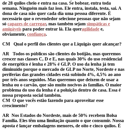
de 28 quilos cheio e entra na casa. Se bobear, entra toda
semana. Ninguém mais faz isso. Ele entra, instala, testa, sai. A
dona de casa não quer cada dia uma pessoa diferente. É
necessário que o revendedor selecione pessoas que não sejam
só
capazes de carregar
, mas também sejam
simpáticas e
amigáveis
para poder entrar lá. Ela quer
agilidade
e,
obviamente,
confiança
.
CM Qual o perfil dos clientes que a Liquigás quer alcançar?
AR
Todos os públicos são clientes do botijão, mas queremos
crescer nas classes C, D e E, nas quais 30% do uso residencial
de energético é lenha e 28% é GLP. O uso da lenha já tem
diminuído porque o mercado de GLP no Norte, Nordeste e nas
periferias das grandes cidades está subindo 4%, 4,5% ao ano
por três anos seguidos. Mas queremos que deixem de usar a
lenha ou o carvão, que são muito nocivos às famílias. O maior
problema do uso da lenha é a poluição dentro de casa. Essa é
nossa proposta social também.
CM O que vocês estão fazendo para aproveitar esse
crescimento?
AR
Nos Estados do Nordeste, mais de 50% recebem Bolsa
Família. Eles têm uma limitação quanto o que consumir. Nossa
aposta é lançar embalagens menores, de oito e cinco quilos. É