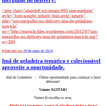
<img class="alignleft wp-image-993 size-medium"
style="font-weight: inherit; font-style: inherit;"
title="um-mergulho-no-delivery-ima-de-geladeira-
mavicle"
src="http://mavicle.files.wordpress.com/2012/07/um-
mergulho-no-delivery-ima-de-geladeira-mavicle.jpg?
w=300
Publicado em
29 de maio de 2014
Imã de geladeira temático e colecionável
aproveite a oportunidade.
Imã de Geladeira – Ótima oportunidade para começar a fazer
diferente!
Vamos AGITAR!
Vamos lá escolha os seus.
Ainda está em tempo, vamos lá não fique de fora desta!