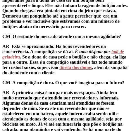
importante para a dona de casa ter um botijão bem
apresentável e limpo. Eles não tinham lavagem de botijão antes.
Quando chegava era pintado em cima do jeito que estava.
Demorou um pouquinho até a gente perceber que era um
problema e ver inclusive que estávamos com um número de
botijões abaixo do necessário para crescer.
CM O restante do mercado atende com a mesma agilidade?
AR
Está se aproximando. Há bons revendedores na
concorrência. A competição se dá aí.
É uma disputa por
imã de
geladeira
. Se a dona de casa pede o botijão e não chega, ela liga
para o outro. Essa é a competição saudável e faz todo mundo
ter custos baixos, supervisão
direta dos donos
, além da simpatia
do atendente com o cliente.
CM A competição é dura. O que você imagina para o futuro?
AR
A primeira coisa é ocupar mais os espaços. Ainda tem
muito mercado que é atendido por revendedores informais.
Algumas donas de casa estariam mal atendidas se fossem
depender de mim. Se existe um revendedor que não se
estabeleceu em um bairro, aquele boteco acaba sendo útil e
atendendo as donas de casa com a mesma agilidade, seja por
bicicleta ou moto. Já vi até em funerária que põe o botijão na
calçada, uma plaquinha e vai vendendo. Se há uma parte do