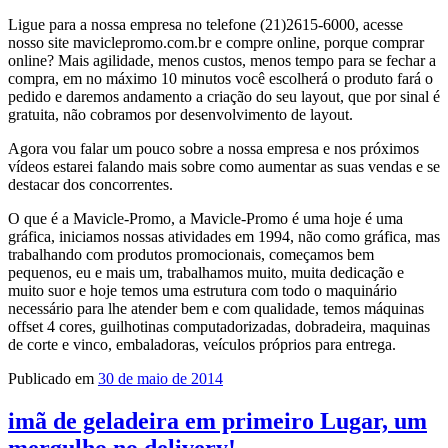
Ligue para a nossa empresa no telefone (21)2615-6000, acesse
nosso site
maviclepromo.com.br
e compre online, porque comprar
online? Mais agilidade, menos custos, menos tempo para se fechar a
compra, em no máximo 10 minutos você escolherá o produto fará o
pedido e daremos andamento a criação do seu layout, que por sinal é
gratuita, não cobramos por desenvolvimento de layout.
Agora vou falar um pouco sobre a nossa empresa e nos próximos
vídeos estarei falando mais sobre como aumentar as suas vendas e se
destacar dos concorrentes.
O que é a Mavicle-Promo, a Mavicle-Promo é uma hoje é uma
gráfica, iniciamos nossas atividades em 1994, não como gráfica, mas
trabalhando com produtos promocionais, começamos bem
pequenos, eu e mais um, trabalhamos muito, muita dedicação e
muito suor e hoje temos uma estrutura com todo o maquinário
necessário para lhe atender bem e com qualidade, temos máquinas
offset 4 cores, guilhotinas computadorizadas, dobradeira, maquinas
de corte e vinco, embaladoras, veículos próprios para entrega.
Publicado em
30 de maio de 2014
imã de geladeira em primeiro Lugar, um
mergulho no delivery!