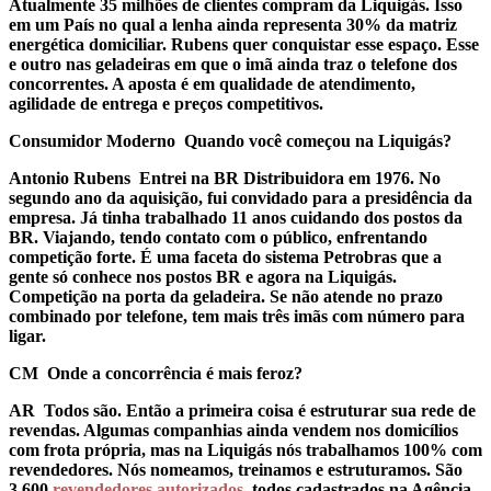
Atualmente 35 milhões de clientes compram da Liquigás. Isso
em um País no qual a lenha ainda representa 30% da matriz
energética domiciliar. Rubens quer conquistar esse espaço. Esse
e outro nas geladeiras em que o imã ainda traz o telefone dos
concorrentes. A aposta é em qualidade de atendimento,
agilidade de entrega e preços competitivos.
Consumidor Moderno Quando você começou na Liquigás?
Antonio Rubens
Entrei na BR Distribuidora em 1976. No
segundo ano da aquisição, fui convidado para a presidência da
empresa. Já tinha trabalhado 11 anos cuidando dos postos da
BR. Viajando, tendo contato com o público, enfrentando
competição forte. É uma faceta do sistema Petrobras que a
gente só conhece nos postos BR e agora na Liquigás.
Competição na porta da geladeira. Se não atende no prazo
combinado por telefone, tem mais três imãs com número para
ligar.
CM Onde a concorrência é mais feroz?
AR
Todos são. Então a primeira coisa é estruturar sua rede de
revendas. Algumas companhias ainda vendem nos domicílios
com frota própria, mas na Liquigás nós trabalhamos 100% com
revendedores. Nós nomeamos, treinamos e estruturamos. São
3.600
revendedores autorizados
, todos cadastrados na Agência