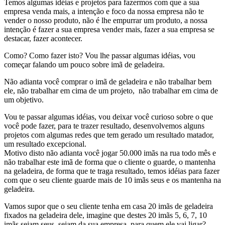
Temos algumas idéias e projetos para fazermos com que a sua
empresa venda mais, a intenção e foco da nossa empresa não te
vender o nosso produto, não é lhe empurrar um produto, a nossa
intenção é fazer a sua empresa vender mais, fazer a sua empresa se
destacar, fazer acontecer.
Como? Como fazer isto? Vou lhe passar algumas idéias, vou
começar falando um pouco sobre imã de geladeira.
Não adianta você comprar o imã de geladeira e não trabalhar bem
ele, não trabalhar em cima de um projeto, não trabalhar em cima de
um objetivo.
Vou te passar algumas idéias, vou deixar você curioso sobre o que
você pode fazer, para te trazer resultado, desenvolvemos alguns
projetos com algumas redes que tem gerado um resultado matador,
um resultado excepcional.
Motivo disto não adianta você jogar 50.000 imãs na rua todo mês e
não trabalhar este imã de forma que o cliente o guarde, o mantenha
na geladeira, de forma que te traga resultado, temos idéias para fazer
com que o seu cliente guarde mais de 10 imãs seus e os mantenha na
geladeira.
Vamos supor que o seu cliente tenha em casa 20 imãs de geladeira
fixados na geladeira dele, imagine que destes 20 imãs 5, 6, 7, 10
imãs sejam seus, sejam da sua empresa, para quem ele vai ligar?