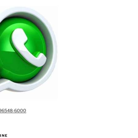
)96548-6000
INE