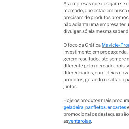
As empresas que desejam se de
mercado, que estão em busca 
precisam de produtos promocio
não adianta uma empresa ter u
divulgar, só ela mesma saber di
O foco da Gráfica
Mavicle-Pr
investimento em propaganda, 
gerem resultado, isto sempre 
diferente pelo mercado, pois
diferenciados, com ideias nov
produtos, gerando resultado p
juntos.
Hoje os produtos mais procur
geladeira
,
panfletos
,
encartes
promocional os destaques são
as
ventarolas
.