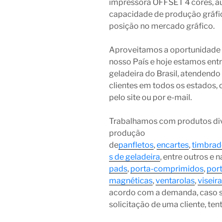
impressora OFFSET 4 cores, 
capacidade de produção gráfic
posição no mercado gráfico.
Aproveitamos a oportunidade q
nosso País e hoje estamos entr
geladeira do Brasil, atendend
clientes em todos os estados, 
pelo site ou por e-mail.
Trabalhamos com produtos div
produção
de
panfletos
,
encartes
,
timbrad
s de geladeira
, entre outros e
pads
,
porta-comprimidos
,
por
magnéticas
,
ventarolas
,
viseir
acordo com a demanda, caso 
solicitação de uma cliente, te