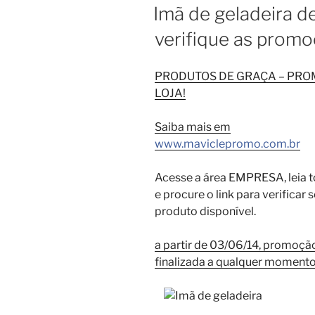
EM
Imã de geladeira d
verifique as promo
PRODUTOS DE GRAÇA – PR
LOJA!
Saiba mais em
www.maviclepromo.com.br
Acesse a área EMPRESA, leia t
e procure o link para verificar
produto disponível.
a partir de 03/06/14, promoçã
finalizada a qualquer moment