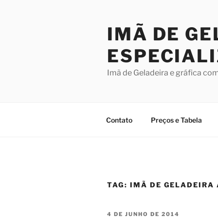
Pular
para
IMÃ DE GE
o
conteúdo
ESPECIAL
Imã de Geladeira e gráfica co
Contato
Preços e Tabela
TAG:
IMÃ DE GELADEIRA
PUBLICADO
4 DE JUNHO DE 2014