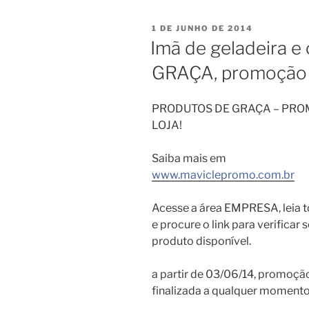
PUBLICADO
1 DE JUNHO DE 2014
EM
Imã de geladeira e 
GRAÇA, promoção 
PRODUTOS DE GRAÇA – PR
LOJA!
Saiba mais em
www.maviclepromo.com.br
Acesse a área EMPRESA, leia t
e procure o link para verificar
produto disponível.
a partir de 03/06/14, promoçã
finalizada a qualquer momento