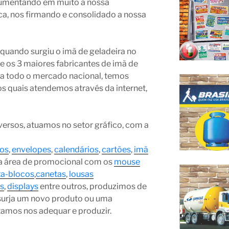
aumentando em muito a nossa
a, nos firmando e consolidado a nossa
uando surgiu o imã de geladeira no
e os 3 maiores fabricantes de imã de
o a todo o mercado nacional, temos
os quais atendemos através da internet,
ersos, atuamos no setor gráfico, com a
os
,
envelopes
,
calendários
,
cartões
,
imã
 na área de promocional com os
mouse
ta-blocos
,
canetas
,
lousas
as
,
displays
entre outros, produzimos de
surja um novo produto ou uma
ntamos nos adequar e produzir.