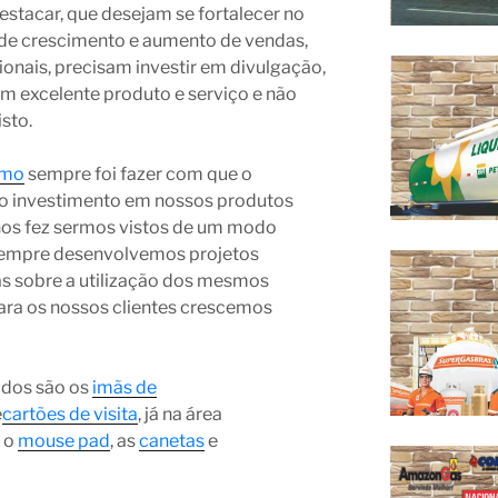
stacar, que desejam se fortalecer no
de crescimento e aumento de vendas,
nais, precisam investir em divulgação,
m excelente produto e serviço e não
sto.
omo
sempre foi fazer com que o
o investimento em nossos produtos
nos fez sermos vistos de um modo
 sempre desenvolvemos projetos
as sobre a utilização dos mesmos
ara os nossos clientes crescemos
ados são os
imãs de
e
cartões de visita
, já na área
 o
mouse pad
, as
canetas
e