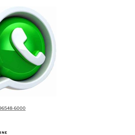
)96548-6000
INE