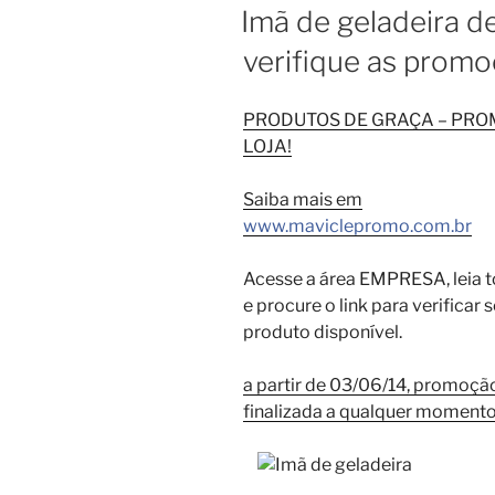
EM
Imã de geladeira d
verifique as promo
PRODUTOS DE GRAÇA – PR
LOJA!
Saiba mais em
www.maviclepromo.com.br
Acesse a área EMPRESA, leia t
e procure o link para verificar
produto disponível.
a partir de 03/06/14, promoçã
finalizada a qualquer moment