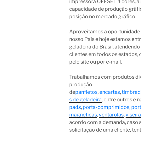
impressora OFFSET 4 cores, 
capacidade de produção gráfic
posição no mercado gráfico.
Aproveitamos a oportunidade q
nosso País e hoje estamos entr
geladeira do Brasil, atendend
clientes em todos os estados, 
pelo site ou por e-mail.
Trabalhamos com produtos div
produção
de
panfletos
,
encartes
,
timbrad
s de geladeira
, entre outros e
pads
,
porta-comprimidos
,
por
magnéticas
,
ventarolas
,
viseir
acordo com a demanda, caso 
solicitação de uma cliente, te