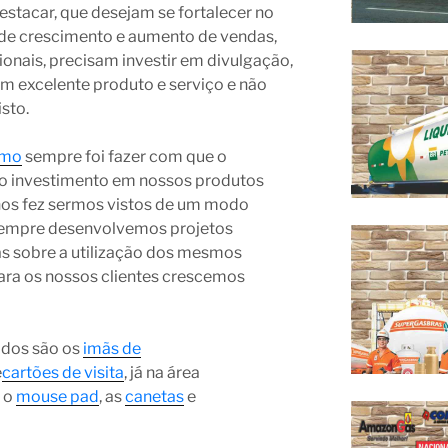
stacar, que desejam se fortalecer no
de crescimento e aumento de vendas,
nais, precisam investir em divulgação,
m excelente produto e serviço e não
sto.
omo
sempre foi fazer com que o
o investimento em nossos produtos
nos fez sermos vistos de um modo
 sempre desenvolvemos projetos
as sobre a utilização dos mesmos
ara os nossos clientes crescemos
ados são os
imãs de
e
cartões de visita
, já na área
 o
mouse pad
, as
canetas
e