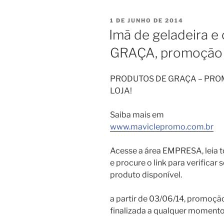
PUBLICADO
1 DE JUNHO DE 2014
EM
Imã de geladeira e 
GRAÇA, promoção 
PRODUTOS DE GRAÇA – PR
LOJA!
Saiba mais em
www.maviclepromo.com.br
Acesse a área EMPRESA, leia t
e procure o link para verificar
produto disponível.
a partir de 03/06/14, promoçã
finalizada a qualquer momento