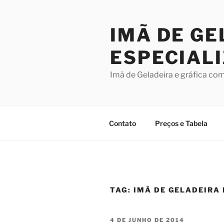
Pular
para
IMÃ DE GE
o
conteúdo
ESPECIAL
Imã de Geladeira e gráfica co
Contato
Preços e Tabela
TAG:
IMÃ DE GELADEIRA
PUBLICADO
4 DE JUNHO DE 2014