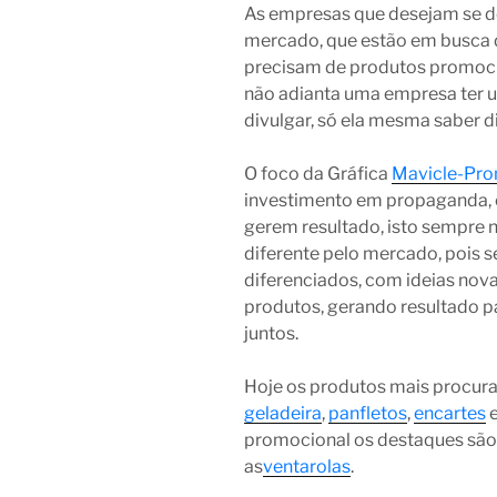
As empresas que desejam se de
mercado, que estão em busca 
precisam de produtos promocio
não adianta uma empresa ter u
divulgar, só ela mesma saber di
O foco da Gráfica
Mavicle-Pr
investimento em propaganda, 
gerem resultado, isto sempre 
diferente pelo mercado, pois
diferenciados, com ideias nov
produtos, gerando resultado p
juntos.
Hoje os produtos mais procur
geladeira
,
panfletos
,
encartes
promocional os destaques são
as
ventarolas
.