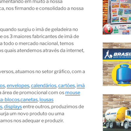
aumentando em muito a nossa
a, nos firmando e consolidado a nossa
uando surgiu o imã de geladeira no
e os 3 maiores fabricantes de imã de
o a todo o mercado nacional, temos
os quais atendemos através da internet,
ersos, atuamos no setor gráfico, com a
os
,
envelopes
,
calendários
,
cartões
,
imã
 na área de promocional com os
mouse
ta-blocos
,
canetas
,
lousas
as
,
displays
entre outros, produzimos de
surja um novo produto ou uma
ntamos nos adequar e produzir.