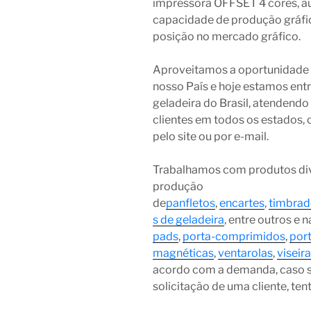
impressora OFFSET 4 cores, 
capacidade de produção gráfic
posição no mercado gráfico.
Aproveitamos a oportunidade q
nosso País e hoje estamos entr
geladeira do Brasil, atendend
clientes em todos os estados, 
pelo site ou por e-mail.
Trabalhamos com produtos div
produção
de
panfletos
,
encartes
,
timbrad
s de geladeira
, entre outros e
pads
,
porta-comprimidos
,
por
magnéticas
,
ventarolas
,
viseir
acordo com a demanda, caso 
solicitação de uma cliente, te