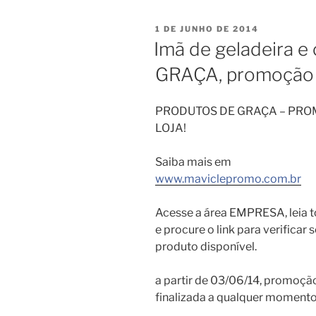
PUBLICADO
1 DE JUNHO DE 2014
EM
Imã de geladeira e 
GRAÇA, promoção 
PRODUTOS DE GRAÇA – PR
LOJA!
Saiba mais em
www.maviclepromo.com.br
Acesse a área EMPRESA, leia t
e procure o link para verificar
produto disponível.
a partir de 03/06/14, promoçã
finalizada a qualquer momento