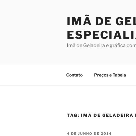
Pular
para
IMÃ DE GE
o
conteúdo
ESPECIAL
Imã de Geladeira e gráfica co
Contato
Preços e Tabela
TAG:
IMÃ DE GELADEIRA 
PUBLICADO
4 DE JUNHO DE 2014