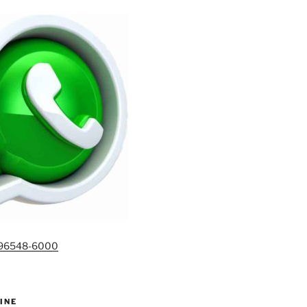
)96548-6000
INE