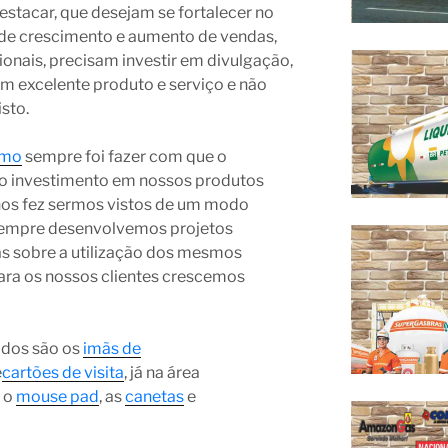
stacar, que desejam se fortalecer no
de crescimento e aumento de vendas,
nais, precisam investir em divulgação,
m excelente produto e serviço e não
sto.
omo
sempre foi fazer com que o
o investimento em nossos produtos
nos fez sermos vistos de um modo
 sempre desenvolvemos projetos
as sobre a utilização dos mesmos
ara os nossos clientes crescemos
ados são os
imãs de
e
cartões de visita
, já na área
 o
mouse pad
, as
canetas
e