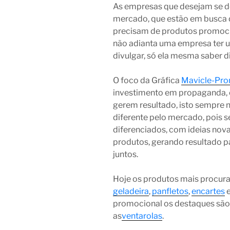
As empresas que desejam se de
mercado, que estão em busca 
precisam de produtos promocio
não adianta uma empresa ter u
divulgar, só ela mesma saber di
O foco da Gráfica
Mavicle-Pr
investimento em propaganda, 
gerem resultado, isto sempre 
diferente pelo mercado, pois
diferenciados, com ideias nov
produtos, gerando resultado p
juntos.
Hoje os produtos mais procur
geladeira
,
panfletos
,
encartes
promocional os destaques são
as
ventarolas
.