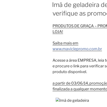
EM
Imã de geladeira d
verifique as promo
PRODUTOS DE GRAÇA – PR
LOJA!
Saiba mais em
www.maviclepromo.com.br
Acesse a área EMPRESA, leia t
e procure o link para verificar
produto disponível.
a partir de 03/06/14, promoçã
finalizada a qualquer moment