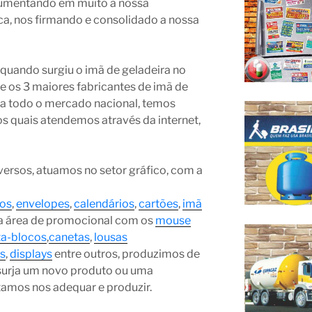
aumentando em muito a nossa
a, nos firmando e consolidado a nossa
uando surgiu o imã de geladeira no
e os 3 maiores fabricantes de imã de
o a todo o mercado nacional, temos
os quais atendemos através da internet,
ersos, atuamos no setor gráfico, com a
os
,
envelopes
,
calendários
,
cartões
,
imã
 na área de promocional com os
mouse
ta-blocos
,
canetas
,
lousas
as
,
displays
entre outros, produzimos de
surja um novo produto ou uma
ntamos nos adequar e produzir.