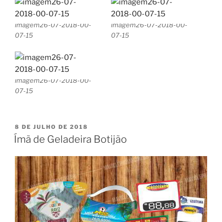
imagem26-07-2018-00-
imagem26-07-2018-00-
07-15
07-15
imagem26-07-2018-00-
07-15
PUBLICADO
8 DE JULHO DE 2018
EM
Ímã de Geladeira Botijão