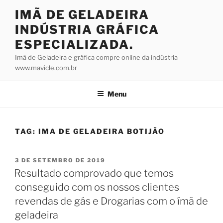
Pular
IMÃ DE GELADEIRA
para
INDÚSTRIA GRÁFICA
o
conteúdo
ESPECIALIZADA.
Imã de Geladeira e gráfica compre online da indústria
www.mavicle.com.br
Menu
TAG:
IMA DE GELADEIRA BOTIJÃO
PUBLICADO
3 DE SETEMBRO DE 2019
EM
Resultado comprovado que temos
conseguido com os nossos clientes
revendas de gás e Drogarias com o ímã de
geladeira