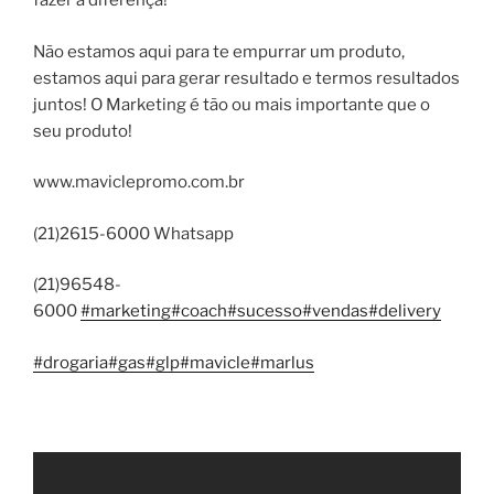
fazer a diferença!
Não estamos aqui para te empurrar um produto,
estamos aqui para gerar resultado e termos resultados
juntos! O Marketing é tão ou mais importante que o
seu produto!
www.maviclepromo.com.br
(21)2615-6000 Whatsapp
(21)96548-
6000
#marketing
#coach
#sucesso
#vendas
#delivery
#drogaria
#gas
#glp
#mavicle
#marlus