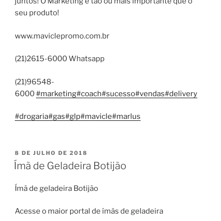
juntos! O Marketing é tão ou mais importante que o
seu produto!
www.maviclepromo.com.br
(21)2615-6000 Whatsapp
(21)96548-
6000
#marketing
#coach
#sucesso
#vendas
#delivery
#drogaria
#gas
#glp
#mavicle
#marlus
PUBLICADO
8 DE JULHO DE 2018
EM
Ímã de Geladeira Botijão
Ímã de geladeira Botijão
Acesse o maior portal de ímãs de geladeira