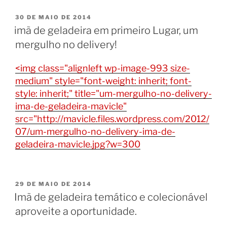
PUBLICADO
30 DE MAIO DE 2014
EM
imã de geladeira em primeiro Lugar, um
mergulho no delivery!
<img class="alignleft wp-image-993 size-
medium" style="font-weight: inherit; font-
style: inherit;" title="um-mergulho-no-delivery-
ima-de-geladeira-mavicle"
src="http://mavicle.files.wordpress.com/2012/
07/um-mergulho-no-delivery-ima-de-
geladeira-mavicle.jpg?w=300
PUBLICADO
29 DE MAIO DE 2014
EM
Imã de geladeira temático e colecionável
aproveite a oportunidade.