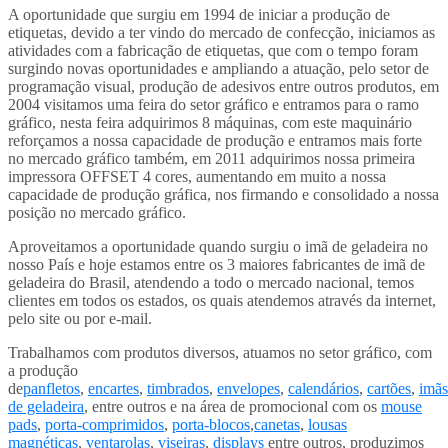
A oportunidade que surgiu em 1994 de iniciar a produção de
etiquetas, devido a ter vindo do mercado de confecção, iniciamos as
atividades com a fabricação de etiquetas, que com o tempo foram
surgindo novas oportunidades e ampliando a atuação, pelo setor de
programação visual, produção de adesivos entre outros produtos, em
2004 visitamos uma feira do setor gráfico e entramos para o ramo
gráfico, nesta feira adquirimos 8 máquinas, com este maquinário
reforçamos a nossa capacidade de produção e entramos mais forte
no mercado gráfico também, em 2011 adquirimos nossa primeira
impressora OFFSET 4 cores, aumentando em muito a nossa
capacidade de produção gráfica, nos firmando e consolidado a nossa
posição no mercado gráfico.
Aproveitamos a oportunidade quando surgiu o imã de geladeira no
nosso País e hoje estamos entre os 3 maiores fabricantes de imã de
geladeira do Brasil, atendendo a todo o mercado nacional, temos
clientes em todos os estados, os quais atendemos através da internet,
pelo site ou por e-mail.
Trabalhamos com produtos diversos, atuamos no setor gráfico, com
a produção
de
panfletos
,
encartes
,
timbrados
,
envelopes
,
calendários
,
cartões
,
imãs
de geladeira
, entre outros e na área de promocional com os
mouse
pads
,
porta-comprimidos
,
porta-blocos
,
canetas
,
lousas
magnéticas
,
ventarolas
,
viseiras
,
displays
entre outros, produzimos