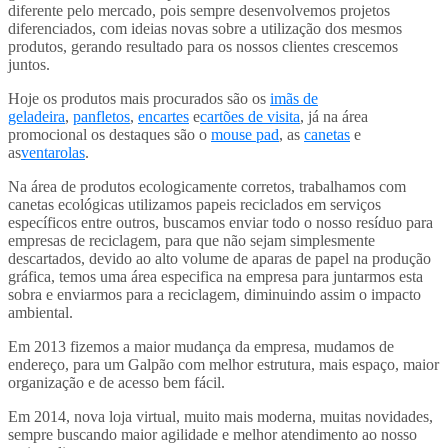
diferente pelo mercado, pois sempre desenvolvemos projetos
diferenciados, com ideias novas sobre a utilização dos mesmos
produtos, gerando resultado para os nossos clientes crescemos
juntos.
Hoje os produtos mais procurados são os
imãs de
geladeira
,
panfletos
,
encartes
e
cartões de visita
, já na área
promocional os destaques são o
mouse pad
, as
canetas
e
as
ventarolas
.
Na área de produtos ecologicamente corretos, trabalhamos com
canetas ecológicas utilizamos papeis reciclados em serviços
específicos entre outros, buscamos enviar todo o nosso resíduo para
empresas de reciclagem, para que não sejam simplesmente
descartados, devido ao alto volume de aparas de papel na produção
gráfica, temos uma área especifica na empresa para juntarmos esta
sobra e enviarmos para a reciclagem, diminuindo assim o impacto
ambiental.
Em 2013 fizemos a maior mudança da empresa, mudamos de
endereço, para um Galpão com melhor estrutura, mais espaço, maior
organização e de acesso bem fácil.
Em 2014, nova loja virtual, muito mais moderna, muitas novidades,
sempre buscando maior agilidade e melhor atendimento ao nosso