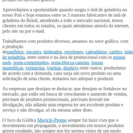
Aproveitamos a oportunidade quando surgiu o imã de geladeira no
nosso País e hoje estamos entre os 3 maiores fabricantes de imã de
geladeira do Brasil, atendendo a todo o mercado nacional, temos
clientes em todos os estados, os quais atendemos através da internet,
pelo site ou por e-mail.
Trabalhamos com produtos diversos, atuamos no setor gráfico, com
a produção
de
panfletos
,
encartes
,
timbrados
,
envelopes
,
calendários
,
cartões
,
imãs
de geladeira
, entre outros e na área de promocional com os
mouse
pads
,
porta-comprimidos
,
porta-blocos
,
canetas
,
lousas
magnéticas
,
ventarolas
,
viseiras
,
displays
entre outros, produzimos
de acordo com a demanda, caso surja um novo produto ou uma
solicitação de uma cliente, tentamos nos adequar e produzir.
As empresas que desejam se destacar, que desejam se fortalecer no
mercado, que estão em busca de crescimento e aumento de vendas,
precisam de produtos promocionais, precisam investir em
divulgação, não adianta uma empresa ter um excelente produto e
serviço e não divulgar, só ela mesma saber disto.
O foco da Gráfica
Mavicle-Promo
sempre foi fazer com que o
investimento em propaganda, o investimento em nossos produtos
gerem resultado, isto sempre nos fez sermos vistos de um modo