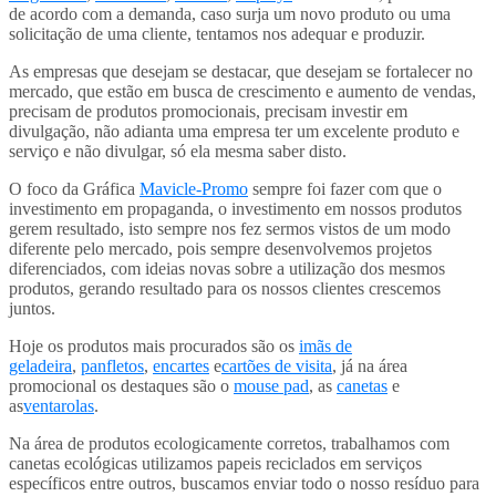
de acordo com a demanda, caso surja um novo produto ou uma
solicitação de uma cliente, tentamos nos adequar e produzir.
As empresas que desejam se destacar, que desejam se fortalecer no
mercado, que estão em busca de crescimento e aumento de vendas,
precisam de produtos promocionais, precisam investir em
divulgação, não adianta uma empresa ter um excelente produto e
serviço e não divulgar, só ela mesma saber disto.
O foco da Gráfica
Mavicle-Promo
sempre foi fazer com que o
investimento em propaganda, o investimento em nossos produtos
gerem resultado, isto sempre nos fez sermos vistos de um modo
diferente pelo mercado, pois sempre desenvolvemos projetos
diferenciados, com ideias novas sobre a utilização dos mesmos
produtos, gerando resultado para os nossos clientes crescemos
juntos.
Hoje os produtos mais procurados são os
imãs de
geladeira
,
panfletos
,
encartes
e
cartões de visita
, já na área
promocional os destaques são o
mouse pad
, as
canetas
e
as
ventarolas
.
Na área de produtos ecologicamente corretos, trabalhamos com
canetas ecológicas utilizamos papeis reciclados em serviços
específicos entre outros, buscamos enviar todo o nosso resíduo para