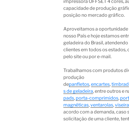
impressora OFFSET 4 cores, 
capacidade de produção gráfic
posição no mercado gráfico.
Aproveitamos a oportunidade q
nosso País e hoje estamos entr
geladeira do Brasil, atendend
clientes em todos os estados, 
pelo site ou por e-mail.
Trabalhamos com produtos div
produção
de
panfletos
,
encartes
,
timbrad
s de geladeira
, entre outros e
pads
,
porta-comprimidos
,
por
magnéticas
,
ventarolas
,
viseir
acordo com a demanda, caso 
solicitação de uma cliente, te