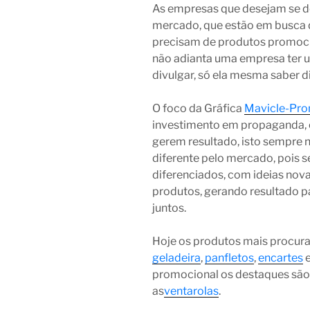
As empresas que desejam se de
mercado, que estão em busca 
precisam de produtos promocio
não adianta uma empresa ter u
divulgar, só ela mesma saber di
O foco da Gráfica
Mavicle-Pr
investimento em propaganda, 
gerem resultado, isto sempre 
diferente pelo mercado, pois
diferenciados, com ideias nov
produtos, gerando resultado p
juntos.
Hoje os produtos mais procur
geladeira
,
panfletos
,
encartes
promocional os destaques são
as
ventarolas
.