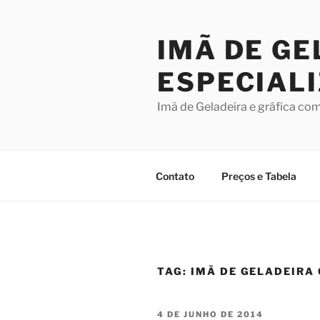
Pular
para
IMÃ DE GE
o
conteúdo
ESPECIAL
Imã de Geladeira e gráfica co
Contato
Preços e Tabela
TAG:
IMÃ DE GELADEIRA
PUBLICADO
4 DE JUNHO DE 2014