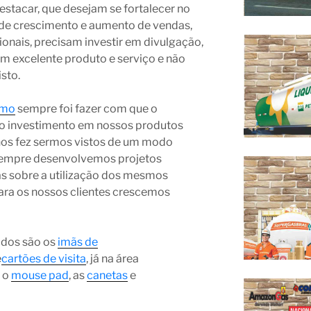
stacar, que desejam se fortalecer no
de crescimento e aumento de vendas,
nais, precisam investir em divulgação,
m excelente produto e serviço e não
sto.
omo
sempre foi fazer com que o
o investimento em nossos produtos
nos fez sermos vistos de um modo
 sempre desenvolvemos projetos
as sobre a utilização dos mesmos
ara os nossos clientes crescemos
ados são os
imãs de
e
cartões de visita
, já na área
 o
mouse pad
, as
canetas
e