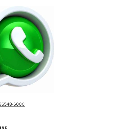
)96548-6000
INE