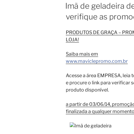
EM
Imã de geladeira d
verifique as promo
PRODUTOS DE GRAÇA – PR
LOJA!
Saiba mais em
www.maviclepromo.com.br
Acesse a área EMPRESA, leia t
e procure o link para verificar
produto disponível.
a partir de 03/06/14, promoçã
finalizada a qualquer moment