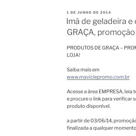
PUBLICADO
1 DE JUNHO DE 2014
EM
Imã de geladeira e 
GRAÇA, promoção 
PRODUTOS DE GRAÇA – PR
LOJA!
Saiba mais em
www.maviclepromo.com.br
Acesse a área EMPRESA, leia t
e procure o link para verificar
produto disponível.
a partir de 03/06/14, promoçã
finalizada a qualquer momento