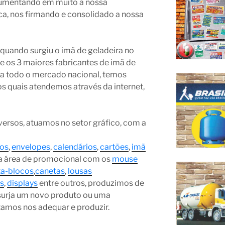
aumentando em muito a nossa
a, nos firmando e consolidado a nossa
uando surgiu o imã de geladeira no
e os 3 maiores fabricantes de imã de
o a todo o mercado nacional, temos
os quais atendemos através da internet,
ersos, atuamos no setor gráfico, com a
os
,
envelopes
,
calendários
,
cartões
,
imã
 na área de promocional com os
mouse
ta-blocos
,
canetas
,
lousas
as
,
displays
entre outros, produzimos de
surja um novo produto ou uma
ntamos nos adequar e produzir.