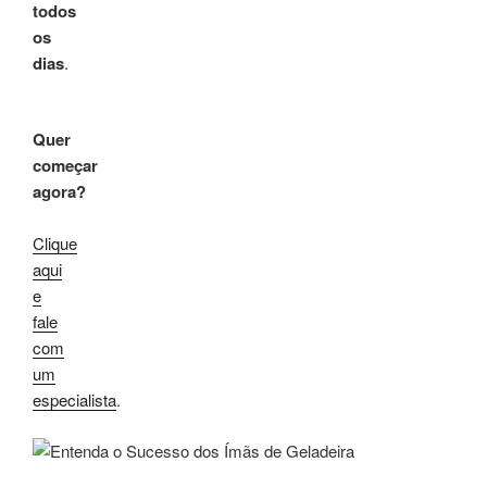
todos
os
dias
.
Quer
começar
agora?
Clique
aqui
e
fale
com
um
especialista
.