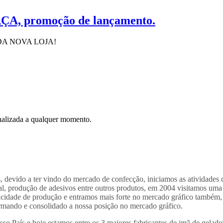
RAÇA, promoção de lançamento.
A NOVA LOJA!
inalizada a qualquer momento.
s, devido a ter vindo do mercado de confecção, iniciamos as atividades
, produção de adesivos entre outros produtos, em 2004 visitamos uma fe
acidade de produção e entramos mais forte no mercado gráfico também
rmando e consolidado a nossa posição no mercado gráfico.
o País e hoje estamos entre os 3 maiores fabricantes de imã de geladei