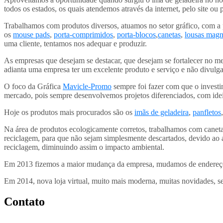
todos os estados, os quais atendemos através da internet, pelo site ou 
Trabalhamos com produtos diversos, atuamos no setor gráfico, com a
os
mouse pads
,
porta-comprimidos
,
porta-blocos
,
canetas
,
lousas magn
uma cliente, tentamos nos adequar e produzir.
As empresas que desejam se destacar, que desejam se fortalecer no m
adianta uma empresa ter um excelente produto e serviço e não divulgar
O foco da Gráfica
Mavicle-Promo
sempre foi fazer com que o investi
mercado, pois sempre desenvolvemos projetos diferenciados, com ideia
Hoje os produtos mais procurados são os
imãs de geladeira
,
panfletos
Na área de produtos ecologicamente corretos, trabalhamos com canetas
reciclagem, para que não sejam simplesmente descartados, devido ao a
reciclagem, diminuindo assim o impacto ambiental.
Em 2013 fizemos a maior mudança da empresa, mudamos de endereço, 
Em 2014, nova loja virtual, muito mais moderna, muitas novidades, s
Contato