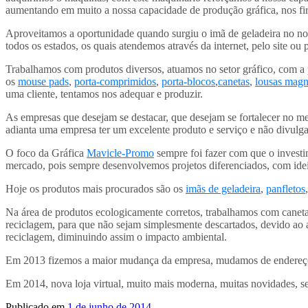
aumentando em muito a nossa capacidade de produção gráfica, nos fi
Aproveitamos a oportunidade quando surgiu o imã de geladeira no noss
todos os estados, os quais atendemos através da internet, pelo site ou 
Trabalhamos com produtos diversos, atuamos no setor gráfico, com a
os
mouse pads
,
porta-comprimidos
,
porta-blocos
,
canetas
,
lousas magn
uma cliente, tentamos nos adequar e produzir.
As empresas que desejam se destacar, que desejam se fortalecer no m
adianta uma empresa ter um excelente produto e serviço e não divulgar
O foco da Gráfica
Mavicle-Promo
sempre foi fazer com que o investi
mercado, pois sempre desenvolvemos projetos diferenciados, com ideia
Hoje os produtos mais procurados são os
imãs de geladeira
,
panfletos
Na área de produtos ecologicamente corretos, trabalhamos com canetas
reciclagem, para que não sejam simplesmente descartados, devido ao a
reciclagem, diminuindo assim o impacto ambiental.
Em 2013 fizemos a maior mudança da empresa, mudamos de endereço, 
Em 2014, nova loja virtual, muito mais moderna, muitas novidades, s
Publicado em
1 de junho de 2014