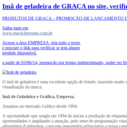
Imã de geladeira de GRAÇA no site, verifi
PRODUTOS DE GRAÇA – PROMOÇÃO DE LANÇAMENTO D
Saiba mais em
www.maviclepromo.com.br
Acesse a área EMPRESA, leia todo o texto
e procure o link para verificar se tem algum
produto disponível.
a partir de 03/06/14, promoção por tempo indeterminado, poder ser f
O imã de geladeira é uma excelente opção de brinde, trazendo muito 
visualização da marca.
Imã de Geladeira e Gráfica, Empresa.
Atuamos no mercado Gráfico desde 1994.
A oportunidade que surgiu em 1994 de iniciar a produção de etiqueta
oportunidades e ampliando a atuação, pelo setor de programação visual
adquirimos 8 máquinas, com este maquinário reforçamos a nossa cap