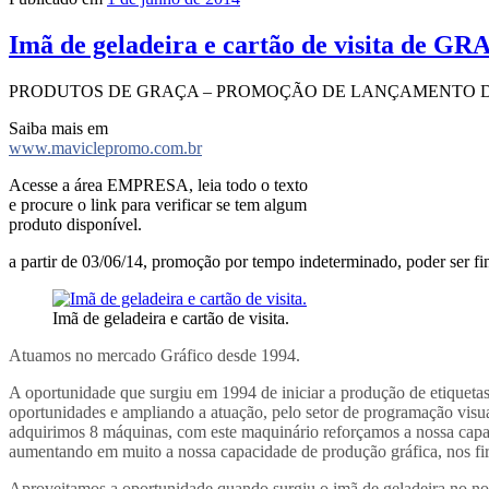
Imã de geladeira e cartão de visita de G
PRODUTOS DE GRAÇA – PROMOÇÃO DE LANÇAMENTO D
Saiba mais em
www.maviclepromo.com.br
Acesse a área EMPRESA, leia todo o texto
e procure o link para verificar se tem algum
produto disponível.
a partir de 03/06/14, promoção por tempo indeterminado, poder ser f
Imã de geladeira e cartão de visita.
Atuamos no mercado Gráfico desde 1994.
A oportunidade que surgiu em 1994 de iniciar a produção de etiqueta
oportunidades e ampliando a atuação, pelo setor de programação visual
adquirimos 8 máquinas, com este maquinário reforçamos a nossa cap
aumentando em muito a nossa capacidade de produção gráfica, nos fi
Aproveitamos a oportunidade quando surgiu o imã de geladeira no noss