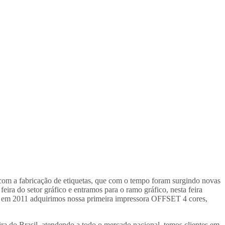
 com a fabricação de etiquetas, que com o tempo foram surgindo novas
ira do setor gráfico e entramos para o ramo gráfico, nesta feira
, em 2011 adquirimos nossa primeira impressora OFFSET 4 cores,
ra do Brasil, atendendo a todo o mercado nacional, temos clientes em