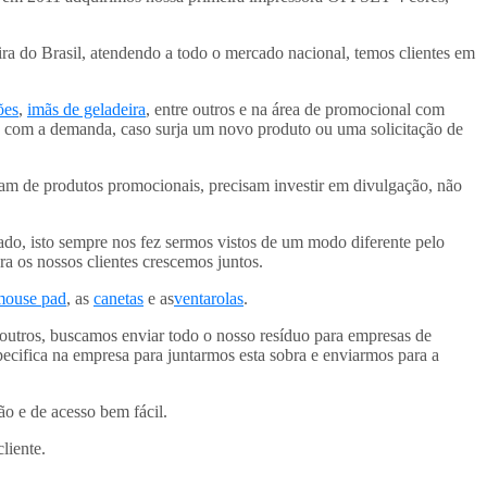
ra do Brasil, atendendo a todo o mercado nacional, temos clientes em
ões
,
imãs de geladeira
, entre outros e na área de promocional com
o com a demanda, caso surja um novo produto ou uma solicitação de
sam de produtos promocionais, precisam investir em divulgação, não
do, isto sempre nos fez sermos vistos de um modo diferente pelo
a os nossos clientes crescemos juntos.
mouse pad
, as
canetas
e as
ventarolas
.
 outros, buscamos enviar todo o nosso resíduo para empresas de
ecifica na empresa para juntarmos esta sobra e enviarmos para a
 e de acesso bem fácil.
liente.