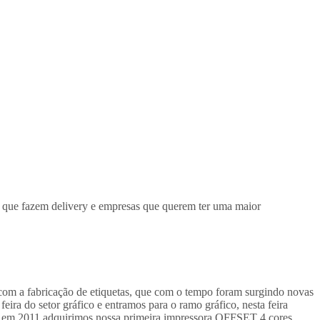
s que fazem delivery e empresas que querem ter uma maior
 com a fabricação de etiquetas, que com o tempo foram surgindo novas
ira do setor gráfico e entramos para o ramo gráfico, nesta feira
, em 2011 adquirimos nossa primeira impressora OFFSET 4 cores,