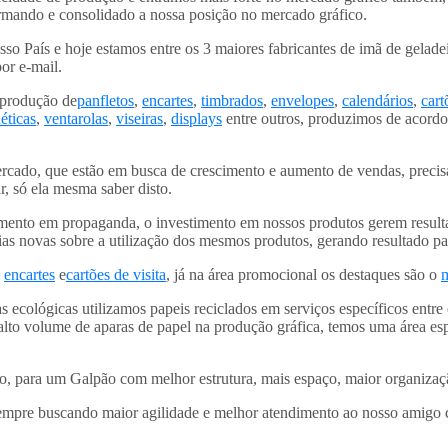
rmando e consolidado a nossa posição no mercado gráfico.
o País e hoje estamos entre os 3 maiores fabricantes de imã de geladei
por e-mail.
 produção de
panfletos
,
encartes
,
timbrados
,
envelopes
,
calendários
,
cart
éticas
,
ventarolas
,
viseiras
,
displays
entre outros, produzimos de acord
ercado, que estão em busca de crescimento e aumento de vendas, preci
, só ela mesma saber disto.
mento em propaganda, o investimento em nossos produtos gerem resulta
s novas sobre a utilização dos mesmos produtos, gerando resultado par
,
encartes
e
cartões de visita
, já na área promocional os destaques são o
 ecológicas utilizamos papeis reciclados em serviços específicos entre
lto volume de aparas de papel na produção gráfica, temos uma área esp
para um Galpão com melhor estrutura, mais espaço, maior organização
empre buscando maior agilidade e melhor atendimento ao nosso amigo c