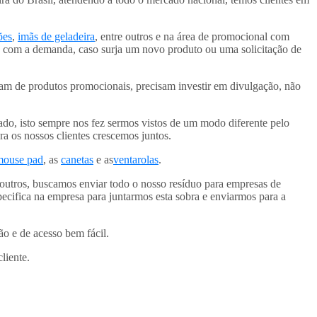
ões
,
imãs de geladeira
, entre outros e na área de promocional com
o com a demanda, caso surja um novo produto ou uma solicitação de
sam de produtos promocionais, precisam investir em divulgação, não
do, isto sempre nos fez sermos vistos de um modo diferente pelo
a os nossos clientes crescemos juntos.
mouse pad
, as
canetas
e as
ventarolas
.
 outros, buscamos enviar todo o nosso resíduo para empresas de
ecifica na empresa para juntarmos esta sobra e enviarmos para a
 e de acesso bem fácil.
liente.