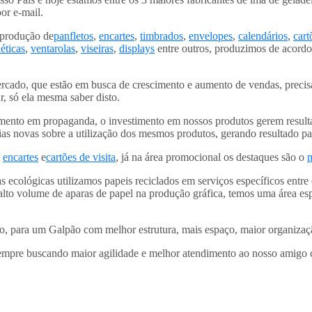
por e-mail.
 produção de
panfletos
,
encartes
,
timbrados
,
envelopes
,
calendários
,
cart
éticas
,
ventarolas
,
viseiras
,
displays
entre outros, produzimos de acord
ercado, que estão em busca de crescimento e aumento de vendas, preci
, só ela mesma saber disto.
mento em propaganda, o investimento em nossos produtos gerem resulta
s novas sobre a utilização dos mesmos produtos, gerando resultado par
,
encartes
e
cartões de visita
, já na área promocional os destaques são o
 ecológicas utilizamos papeis reciclados em serviços específicos entre
lto volume de aparas de papel na produção gráfica, temos uma área esp
para um Galpão com melhor estrutura, mais espaço, maior organização
empre buscando maior agilidade e melhor atendimento ao nosso amigo c