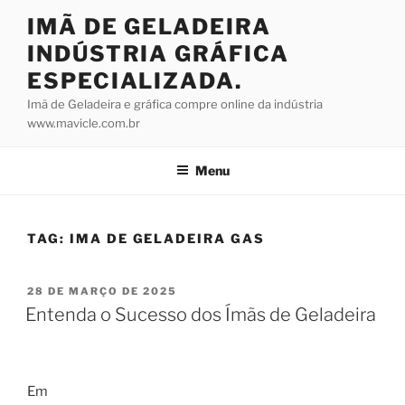
Pular
IMÃ DE GELADEIRA
para
INDÚSTRIA GRÁFICA
o
conteúdo
ESPECIALIZADA.
Imã de Geladeira e gráfica compre online da indústria
www.mavicle.com.br
Menu
TAG:
IMA DE GELADEIRA GAS
PUBLICADO
28 DE MARÇO DE 2025
EM
Entenda o Sucesso dos Ímãs de Geladeira
Em