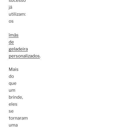
sucesso
já
utilizam:
os
ímãs
de
geladeira
personalizados
.
Mais
do
que
um
brinde,
eles
se
tornaram
uma