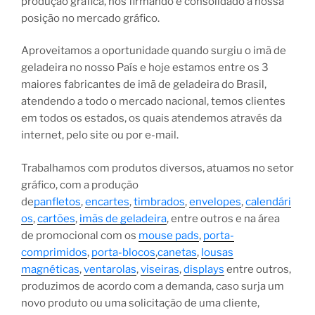
produção gráfica, nos firmando e consolidado a nossa
posição no mercado gráfico.
Aproveitamos a oportunidade quando surgiu o imã de
geladeira no nosso País e hoje estamos entre os 3
maiores fabricantes de imã de geladeira do Brasil,
atendendo a todo o mercado nacional, temos clientes
em todos os estados, os quais atendemos através da
internet, pelo site ou por e-mail.
Trabalhamos com produtos diversos, atuamos no setor
gráfico, com a produção
de
panfletos
,
encartes
,
timbrados
,
envelopes
,
calendári
os
,
cartões
,
imãs de geladeira
, entre outros e na área
de promocional com os
mouse pads
,
porta-
comprimidos
,
porta-blocos
,
canetas
,
lousas
magnéticas
,
ventarolas
,
viseiras
,
displays
entre outros,
produzimos de acordo com a demanda, caso surja um
novo produto ou uma solicitação de uma cliente,