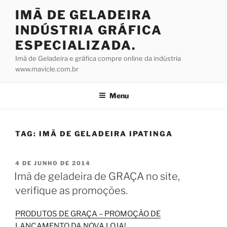
Pular
IMÃ DE GELADEIRA
para
INDÚSTRIA GRÁFICA
o
conteúdo
ESPECIALIZADA.
Imã de Geladeira e gráfica compre online da indústria
www.mavicle.com.br
Menu
TAG:
IMÃ DE GELADEIRA IPATINGA
PUBLICADO
4 DE JUNHO DE 2014
EM
Imã de geladeira de GRAÇA no site,
verifique as promoções.
PRODUTOS DE GRAÇA – PROMOÇÃO DE
LANÇAMENTO DA NOVA LOJA!