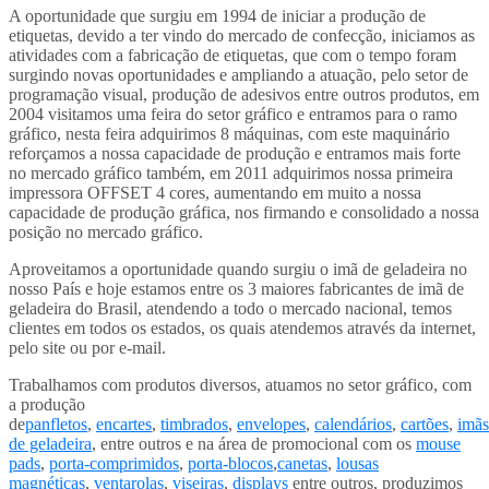
A oportunidade que surgiu em 1994 de iniciar a produção de
etiquetas, devido a ter vindo do mercado de confecção, iniciamos as
atividades com a fabricação de etiquetas, que com o tempo foram
surgindo novas oportunidades e ampliando a atuação, pelo setor de
programação visual, produção de adesivos entre outros produtos, em
2004 visitamos uma feira do setor gráfico e entramos para o ramo
gráfico, nesta feira adquirimos 8 máquinas, com este maquinário
reforçamos a nossa capacidade de produção e entramos mais forte
no mercado gráfico também, em 2011 adquirimos nossa primeira
impressora OFFSET 4 cores, aumentando em muito a nossa
capacidade de produção gráfica, nos firmando e consolidado a nossa
posição no mercado gráfico.
Aproveitamos a oportunidade quando surgiu o imã de geladeira no
nosso País e hoje estamos entre os 3 maiores fabricantes de imã de
geladeira do Brasil, atendendo a todo o mercado nacional, temos
clientes em todos os estados, os quais atendemos através da internet,
pelo site ou por e-mail.
Trabalhamos com produtos diversos, atuamos no setor gráfico, com
a produção
de
panfletos
,
encartes
,
timbrados
,
envelopes
,
calendários
,
cartões
,
imãs
de geladeira
, entre outros e na área de promocional com os
mouse
pads
,
porta-comprimidos
,
porta-blocos
,
canetas
,
lousas
magnéticas
,
ventarolas
,
viseiras
,
displays
entre outros, produzimos