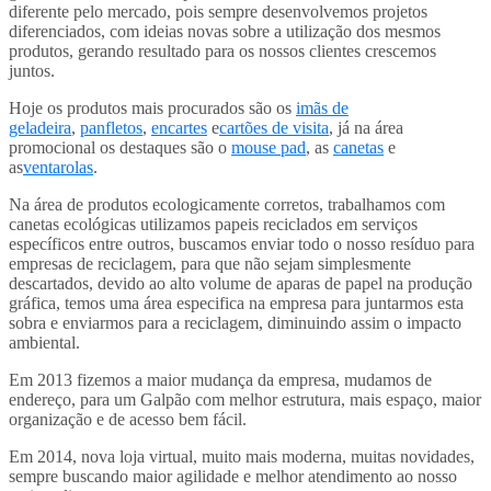
diferente pelo mercado, pois sempre desenvolvemos projetos
diferenciados, com ideias novas sobre a utilização dos mesmos
produtos, gerando resultado para os nossos clientes crescemos
juntos.
Hoje os produtos mais procurados são os
imãs de
geladeira
,
panfletos
,
encartes
e
cartões de visita
, já na área
promocional os destaques são o
mouse pad
, as
canetas
e
as
ventarolas
.
Na área de produtos ecologicamente corretos, trabalhamos com
canetas ecológicas utilizamos papeis reciclados em serviços
específicos entre outros, buscamos enviar todo o nosso resíduo para
empresas de reciclagem, para que não sejam simplesmente
descartados, devido ao alto volume de aparas de papel na produção
gráfica, temos uma área especifica na empresa para juntarmos esta
sobra e enviarmos para a reciclagem, diminuindo assim o impacto
ambiental.
Em 2013 fizemos a maior mudança da empresa, mudamos de
endereço, para um Galpão com melhor estrutura, mais espaço, maior
organização e de acesso bem fácil.
Em 2014, nova loja virtual, muito mais moderna, muitas novidades,
sempre buscando maior agilidade e melhor atendimento ao nosso