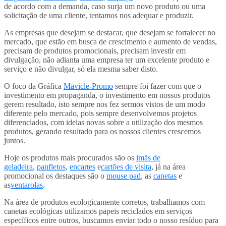
de acordo com a demanda, caso surja um novo produto ou uma
solicitação de uma cliente, tentamos nos adequar e produzir.
As empresas que desejam se destacar, que desejam se fortalecer no
mercado, que estão em busca de crescimento e aumento de vendas,
precisam de produtos promocionais, precisam investir em
divulgação, não adianta uma empresa ter um excelente produto e
serviço e não divulgar, só ela mesma saber disto.
O foco da Gráfica
Mavicle-Promo
sempre foi fazer com que o
investimento em propaganda, o investimento em nossos produtos
gerem resultado, isto sempre nos fez sermos vistos de um modo
diferente pelo mercado, pois sempre desenvolvemos projetos
diferenciados, com ideias novas sobre a utilização dos mesmos
produtos, gerando resultado para os nossos clientes crescemos
juntos.
Hoje os produtos mais procurados são os
imãs de
geladeira
,
panfletos
,
encartes
e
cartões de visita
, já na área
promocional os destaques são o
mouse pad
, as
canetas
e
as
ventarolas
.
Na área de produtos ecologicamente corretos, trabalhamos com
canetas ecológicas utilizamos papeis reciclados em serviços
específicos entre outros, buscamos enviar todo o nosso resíduo para