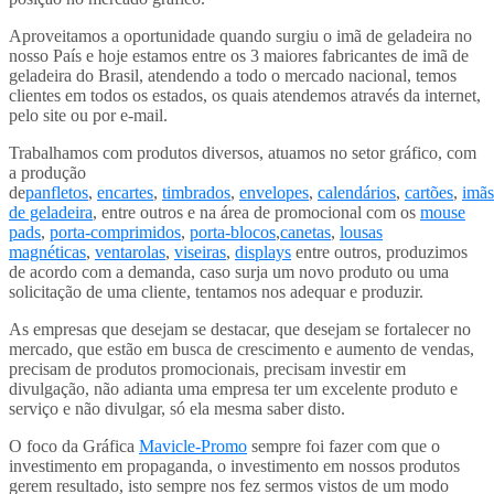
Aproveitamos a oportunidade quando surgiu o imã de geladeira no
nosso País e hoje estamos entre os 3 maiores fabricantes de imã de
geladeira do Brasil, atendendo a todo o mercado nacional, temos
clientes em todos os estados, os quais atendemos através da internet,
pelo site ou por e-mail.
Trabalhamos com produtos diversos, atuamos no setor gráfico, com
a produção
de
panfletos
,
encartes
,
timbrados
,
envelopes
,
calendários
,
cartões
,
imãs
de geladeira
, entre outros e na área de promocional com os
mouse
pads
,
porta-comprimidos
,
porta-blocos
,
canetas
,
lousas
magnéticas
,
ventarolas
,
viseiras
,
displays
entre outros, produzimos
de acordo com a demanda, caso surja um novo produto ou uma
solicitação de uma cliente, tentamos nos adequar e produzir.
As empresas que desejam se destacar, que desejam se fortalecer no
mercado, que estão em busca de crescimento e aumento de vendas,
precisam de produtos promocionais, precisam investir em
divulgação, não adianta uma empresa ter um excelente produto e
serviço e não divulgar, só ela mesma saber disto.
O foco da Gráfica
Mavicle-Promo
sempre foi fazer com que o
investimento em propaganda, o investimento em nossos produtos
gerem resultado, isto sempre nos fez sermos vistos de um modo