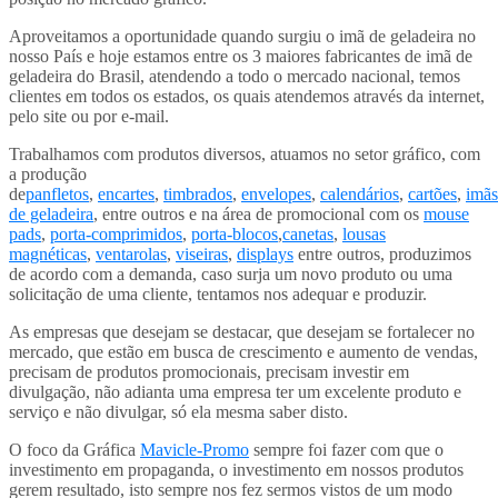
Aproveitamos a oportunidade quando surgiu o imã de geladeira no
nosso País e hoje estamos entre os 3 maiores fabricantes de imã de
geladeira do Brasil, atendendo a todo o mercado nacional, temos
clientes em todos os estados, os quais atendemos através da internet,
pelo site ou por e-mail.
Trabalhamos com produtos diversos, atuamos no setor gráfico, com
a produção
de
panfletos
,
encartes
,
timbrados
,
envelopes
,
calendários
,
cartões
,
imãs
de geladeira
, entre outros e na área de promocional com os
mouse
pads
,
porta-comprimidos
,
porta-blocos
,
canetas
,
lousas
magnéticas
,
ventarolas
,
viseiras
,
displays
entre outros, produzimos
de acordo com a demanda, caso surja um novo produto ou uma
solicitação de uma cliente, tentamos nos adequar e produzir.
As empresas que desejam se destacar, que desejam se fortalecer no
mercado, que estão em busca de crescimento e aumento de vendas,
precisam de produtos promocionais, precisam investir em
divulgação, não adianta uma empresa ter um excelente produto e
serviço e não divulgar, só ela mesma saber disto.
O foco da Gráfica
Mavicle-Promo
sempre foi fazer com que o
investimento em propaganda, o investimento em nossos produtos
gerem resultado, isto sempre nos fez sermos vistos de um modo