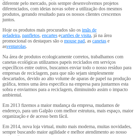
diferente pelo mercado, pois sempre desenvolvemos projetos
diferenciados, com ideias novas sobre a utilização dos mesmos
produtos, gerando resultado para os nossos clientes crescemos
juntos.
Hoje os produtos mais procurados são os
imãs de
geladeira
,
panfletos
,
encartes
e
cartões de visita
, já na área
promocional os destaques são o
mouse pad
, as
canetas
e
as
ventarolas
.
Na área de produtos ecologicamente corretos, trabalhamos com
canetas ecológicas utilizamos papeis reciclados em serviços
específicos entre outros, buscamos enviar todo o nosso resíduo para
empresas de reciclagem, para que não sejam simplesmente
descartados, devido ao alto volume de aparas de papel na produção
gráfica, temos uma área especifica na empresa para juntarmos esta
sobra e enviarmos para a reciclagem, diminuindo assim o impacto
ambiental.
Em 2013 fizemos a maior mudança da empresa, mudamos de
endereço, para um Galpão com melhor estrutura, mais espaço, maior
organização e de acesso bem fácil.
Em 2014, nova loja virtual, muito mais moderna, muitas novidades,
sempre buscando maior agilidade e melhor atendimento ao nosso