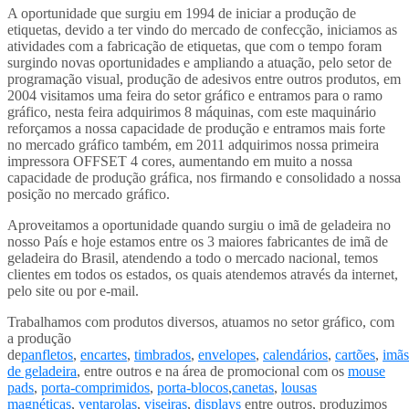
A oportunidade que surgiu em 1994 de iniciar a produção de
etiquetas, devido a ter vindo do mercado de confecção, iniciamos as
atividades com a fabricação de etiquetas, que com o tempo foram
surgindo novas oportunidades e ampliando a atuação, pelo setor de
programação visual, produção de adesivos entre outros produtos, em
2004 visitamos uma feira do setor gráfico e entramos para o ramo
gráfico, nesta feira adquirimos 8 máquinas, com este maquinário
reforçamos a nossa capacidade de produção e entramos mais forte
no mercado gráfico também, em 2011 adquirimos nossa primeira
impressora OFFSET 4 cores, aumentando em muito a nossa
capacidade de produção gráfica, nos firmando e consolidado a nossa
posição no mercado gráfico.
Aproveitamos a oportunidade quando surgiu o imã de geladeira no
nosso País e hoje estamos entre os 3 maiores fabricantes de imã de
geladeira do Brasil, atendendo a todo o mercado nacional, temos
clientes em todos os estados, os quais atendemos através da internet,
pelo site ou por e-mail.
Trabalhamos com produtos diversos, atuamos no setor gráfico, com
a produção
de
panfletos
,
encartes
,
timbrados
,
envelopes
,
calendários
,
cartões
,
imãs
de geladeira
, entre outros e na área de promocional com os
mouse
pads
,
porta-comprimidos
,
porta-blocos
,
canetas
,
lousas
magnéticas
,
ventarolas
,
viseiras
,
displays
entre outros, produzimos