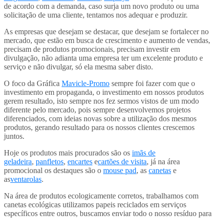
de acordo com a demanda, caso surja um novo produto ou uma
solicitação de uma cliente, tentamos nos adequar e produzir.
As empresas que desejam se destacar, que desejam se fortalecer no
mercado, que estão em busca de crescimento e aumento de vendas,
precisam de produtos promocionais, precisam investir em
divulgação, não adianta uma empresa ter um excelente produto e
serviço e não divulgar, só ela mesma saber disto.
O foco da Gráfica
Mavicle-Promo
sempre foi fazer com que o
investimento em propaganda, o investimento em nossos produtos
gerem resultado, isto sempre nos fez sermos vistos de um modo
diferente pelo mercado, pois sempre desenvolvemos projetos
diferenciados, com ideias novas sobre a utilização dos mesmos
produtos, gerando resultado para os nossos clientes crescemos
juntos.
Hoje os produtos mais procurados são os
imãs de
geladeira
,
panfletos
,
encartes
e
cartões de visita
, já na área
promocional os destaques são o
mouse pad
, as
canetas
e
as
ventarolas
.
Na área de produtos ecologicamente corretos, trabalhamos com
canetas ecológicas utilizamos papeis reciclados em serviços
específicos entre outros, buscamos enviar todo o nosso resíduo para