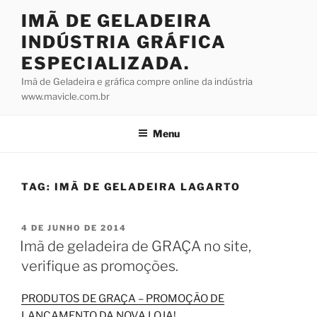
Pular
IMÃ DE GELADEIRA
para
INDÚSTRIA GRÁFICA
o
conteúdo
ESPECIALIZADA.
Imã de Geladeira e gráfica compre online da indústria
www.mavicle.com.br
Menu
TAG:
IMÃ DE GELADEIRA LAGARTO
PUBLICADO
4 DE JUNHO DE 2014
EM
Imã de geladeira de GRAÇA no site,
verifique as promoções.
PRODUTOS DE GRAÇA – PROMOÇÃO DE
LANÇAMENTO DA NOVA LOJA!