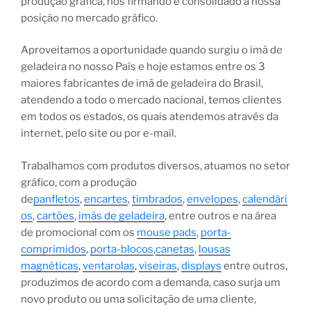
produção gráfica, nos firmando e consolidado a nossa
posição no mercado gráfico.
Aproveitamos a oportunidade quando surgiu o imã de
geladeira no nosso País e hoje estamos entre os 3
maiores fabricantes de imã de geladeira do Brasil,
atendendo a todo o mercado nacional, temos clientes
em todos os estados, os quais atendemos através da
internet, pelo site ou por e-mail.
Trabalhamos com produtos diversos, atuamos no setor
gráfico, com a produção
de
panfletos
,
encartes
,
timbrados
,
envelopes
,
calendári
os
,
cartões
,
imãs de geladeira
, entre outros e na área
de promocional com os
mouse pads
,
porta-
comprimidos
,
porta-blocos
,
canetas
,
lousas
magnéticas
,
ventarolas
,
viseiras
,
displays
entre outros,
produzimos de acordo com a demanda, caso surja um
novo produto ou uma solicitação de uma cliente,