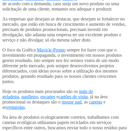
de acordo com a demanda, caso surja um novo produto ou uma
solicitação de uma cliente, tentamos nos adequar e produzir.
As empresas que desejam se destacar, que desejam se fortalecer no
mercado, que estão em busca de crescimento e aumento de vendas,
precisam de produtos promocionais, precisam investir em
divulgação, não adianta uma empresa ter um excelente produto e
serviço e não divulgar, só ela mesma saber disto.
O foco da Gráfica
Mavicle-Promo
sempre foi fazer com que o
investimento em propaganda, o investimento em nossos produtos
gerem resultado, isto sempre nos fez sermos vistos de um modo
diferente pelo mercado, pois sempre desenvolvemos projetos
diferenciados, com ideias novas sobre a utilização dos mesmos
produtos, gerando resultado para os nossos clientes crescemos
juntos.
Hoje os produtos mais procurados são os
imãs de
geladeira
,
panfletos
,
encartes
e
cartões de visita
, já na área
promocional os destaques são o
mouse pad
, as
canetas
e
as
ventarolas
.
Na área de produtos ecologicamente corretos, trabalhamos com
canetas ecológicas utilizamos papeis reciclados em serviços
específicos entre outros, buscamos enviar todo o nosso resíduo para