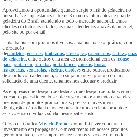
Aproveitamos a oportunidade quando surgiu o imã de geladeira no
nosso País e hoje estamos entre os 3 maiores fabricantes de imã de
geladeira do Brasil, atendendo a todo o mercado nacional, temos
clientes em todos os estados, os quais atendemos através da internet,
pelo site ou por e-mail.
Trabalhamos com produtos diversos, atuamos no setor gráfico, com
a produção
de
panfletos
,
encartes
,
timbrados
,
envelopes
,
calendários
,
cartões
,
imãs
de geladeira
, entre outros e na área de promocional com os
mouse
pads
,
porta-comprimidos
,
porta-blocos
,
canetas
,
lousas
magnéticas
,
ventarolas
,
viseiras
,
displays
entre outros, produzimos
de acordo com a demanda, caso surja um novo produto ou uma
solicitação de uma cliente, tentamos nos adequar e produzir.
As empresas que desejam se destacar, que desejam se fortalecer no
mercado, que estão em busca de crescimento e aumento de vendas,
precisam de produtos promocionais, precisam investir em
divulgação, não adianta uma empresa ter um excelente produto e
serviço e não divulgar, só ela mesma saber disto.
O foco da Gráfica
Mavicle-Promo
sempre foi fazer com que o
investimento em propaganda, o investimento em nossos produtos
gerem resultado, isto sempre nos fez sermos vistos de um modo