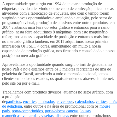
A oportunidade que surgiu em 1994 de iniciar a produção de
etiquetas, devido a ter vindo do mercado de confecção, iniciamos as
atividades com a fabricação de etiquetas, que com o tempo foram
surgindo novas oportunidades e ampliando a atuação, pelo setor de
programação visual, produção de adesivos entre outros produtos, em
2004 visitamos uma feira do setor gráfico e entramos para o ramo
gráfico, nesta feira adquirimos 8 máquinas, com este maquinário
reforçamos a nossa capacidade de produção e entramos mais forte
no mercado gráfico também, em 2011 adquirimos nossa primeira
impressora OFFSET 4 cores, aumentando em muito a nossa
capacidade de produção gráfica, nos firmando e consolidado a nossa
posição no mercado gráfico.
Aproveitamos a oportunidade quando surgiu o imã de geladeira no
nosso País e hoje estamos entre os 3 maiores fabricantes de imã de
geladeira do Brasil, atendendo a todo o mercado nacional, temos
clientes em todos os estados, os quais atendemos através da internet,
pelo site ou por e-mail.
Trabalhamos com produtos diversos, atuamos no setor gráfico, com
a produção
de
panfletos
,
encartes
,
timbrados
,
envelopes
,
calendários
,
cartões
,
imãs
de geladeira
, entre outros e na área de promocional com os
mouse
pads
,
porta-comprimidos
,
porta-blocos
,
canetas
,
lousas
magnéticas
,
ventarolas
,
viseiras
,
displays
entre outros, produzimos