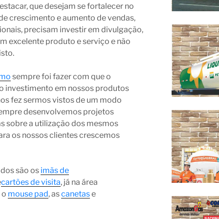
stacar, que desejam se fortalecer no
de crescimento e aumento de vendas,
nais, precisam investir em divulgação,
m excelente produto e serviço e não
sto.
omo
sempre foi fazer com que o
o investimento em nossos produtos
nos fez sermos vistos de um modo
 sempre desenvolvemos projetos
as sobre a utilização dos mesmos
ara os nossos clientes crescemos
ados são os
imãs de
e
cartões de visita
, já na área
 o
mouse pad
, as
canetas
e