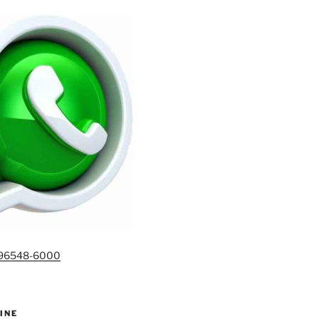
)96548-6000
INE