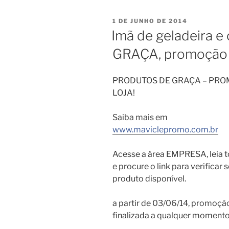
PUBLICADO
1 DE JUNHO DE 2014
EM
Imã de geladeira e 
GRAÇA, promoção 
PRODUTOS DE GRAÇA – PR
LOJA!
Saiba mais em
www.maviclepromo.com.br
Acesse a área EMPRESA, leia t
e procure o link para verificar
produto disponível.
a partir de 03/06/14, promoçã
finalizada a qualquer momento