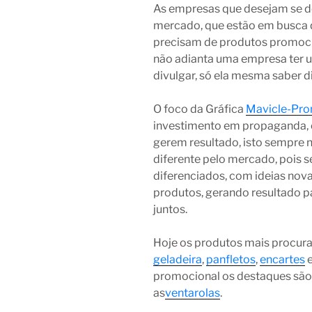
As empresas que desejam se de
mercado, que estão em busca 
precisam de produtos promocio
não adianta uma empresa ter u
divulgar, só ela mesma saber di
O foco da Gráfica
Mavicle-Pr
investimento em propaganda, 
gerem resultado, isto sempre 
diferente pelo mercado, pois
diferenciados, com ideias nov
produtos, gerando resultado p
juntos.
Hoje os produtos mais procur
geladeira
,
panfletos
,
encartes
promocional os destaques são
as
ventarolas
.