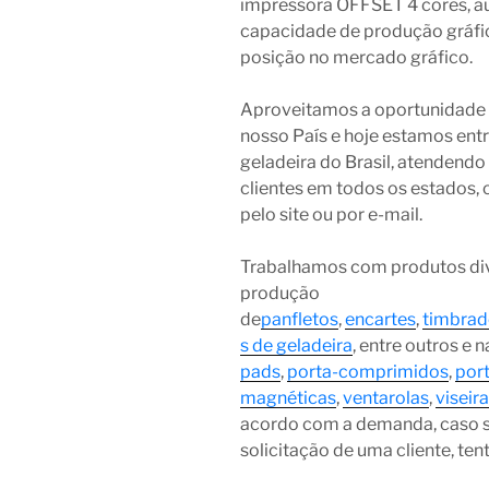
impressora OFFSET 4 cores, 
capacidade de produção gráfic
posição no mercado gráfico.
Aproveitamos a oportunidade q
nosso País e hoje estamos entr
geladeira do Brasil, atendend
clientes em todos os estados, 
pelo site ou por e-mail.
Trabalhamos com produtos div
produção
de
panfletos
,
encartes
,
timbrad
s de geladeira
, entre outros e
pads
,
porta-comprimidos
,
por
magnéticas
,
ventarolas
,
viseir
acordo com a demanda, caso 
solicitação de uma cliente, te