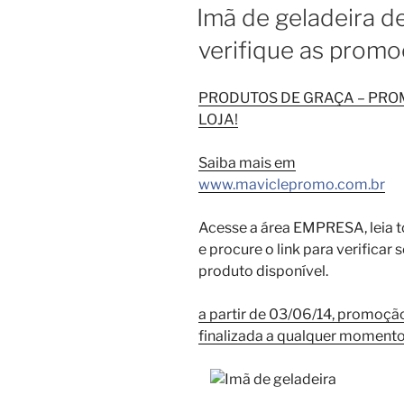
EM
Imã de geladeira d
verifique as promo
PRODUTOS DE GRAÇA – PR
LOJA!
Saiba mais em
www.maviclepromo.com.br
Acesse a área EMPRESA, leia t
e procure o link para verificar
produto disponível.
a partir de 03/06/14, promoçã
finalizada a qualquer moment