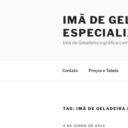
Pular
para
IMÃ DE GE
o
conteúdo
ESPECIAL
Imã de Geladeira e gráfica co
Contato
Preços e Tabela
TAG:
IMÃ DE GELADEIRA
PUBLICADO
4 DE JUNHO DE 2014