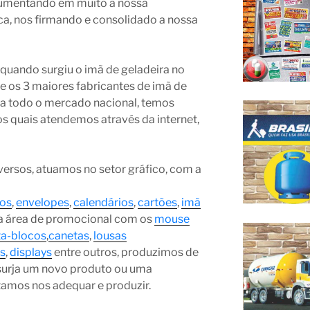
aumentando em muito a nossa
a, nos firmando e consolidado a nossa
uando surgiu o imã de geladeira no
e os 3 maiores fabricantes de imã de
o a todo o mercado nacional, temos
os quais atendemos através da internet,
ersos, atuamos no setor gráfico, com a
os
,
envelopes
,
calendários
,
cartões
,
imã
 na área de promocional com os
mouse
ta-blocos
,
canetas
,
lousas
as
,
displays
entre outros, produzimos de
surja um novo produto ou uma
ntamos nos adequar e produzir.