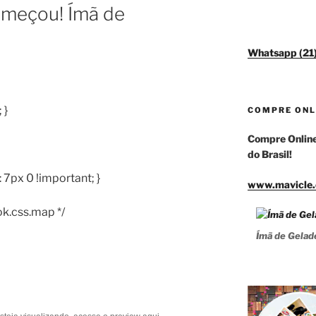
omeçou! Ímã de
a
Whatsapp (2
 }
COMPRE ONL
Compre Online
do Brasil!
 7px 0 !important; }
www.mavicle.
k.css.map */
Ímã de Gelad