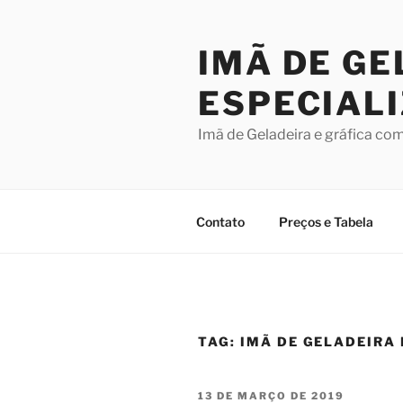
Pular
para
IMÃ DE GE
o
conteúdo
ESPECIAL
Imã de Geladeira e gráfica co
Contato
Preços e Tabela
TAG:
IMÃ DE GELADEIRA 
PUBLICADO
13 DE MARÇO DE 2019