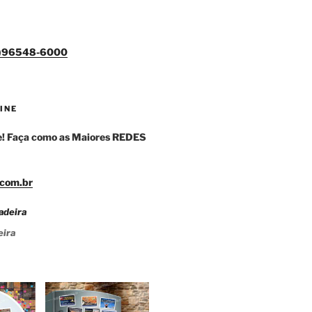
1)96548-6000
INE
! Faça como as Maiores REDES
com.br
eira