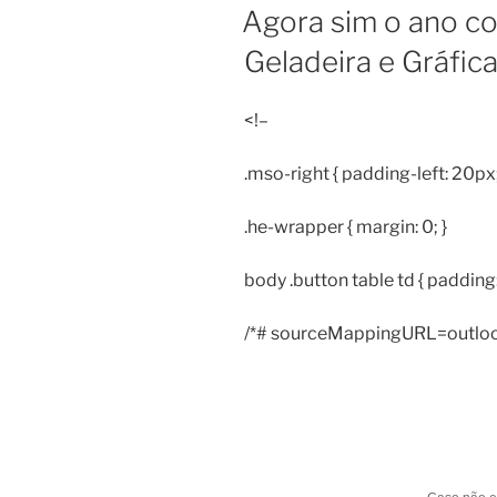
EM
Agora sim o ano c
Geladeira e Gráfic
<!–
.mso-right { padding-left: 20px;
.he-wrapper { margin: 0; }
body .button table td { padding:
/*# sourceMappingURL=outloo
[preheader]