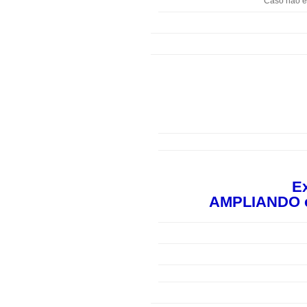
Caso não es
Ex
AMPLIANDO o