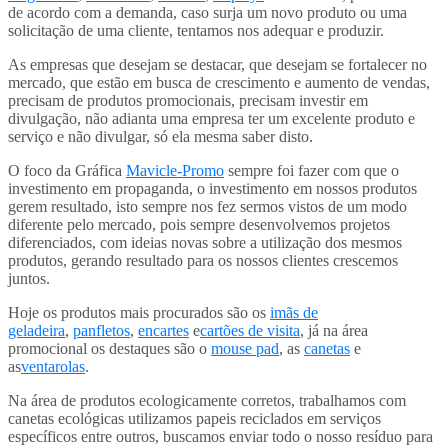
de acordo com a demanda, caso surja um novo produto ou uma
solicitação de uma cliente, tentamos nos adequar e produzir.
As empresas que desejam se destacar, que desejam se fortalecer no
mercado, que estão em busca de crescimento e aumento de vendas,
precisam de produtos promocionais, precisam investir em
divulgação, não adianta uma empresa ter um excelente produto e
serviço e não divulgar, só ela mesma saber disto.
O foco da Gráfica
Mavicle-Promo
sempre foi fazer com que o
investimento em propaganda, o investimento em nossos produtos
gerem resultado, isto sempre nos fez sermos vistos de um modo
diferente pelo mercado, pois sempre desenvolvemos projetos
diferenciados, com ideias novas sobre a utilização dos mesmos
produtos, gerando resultado para os nossos clientes crescemos
juntos.
Hoje os produtos mais procurados são os
imãs de
geladeira
,
panfletos
,
encartes
e
cartões de visita
, já na área
promocional os destaques são o
mouse pad
, as
canetas
e
as
ventarolas
.
Na área de produtos ecologicamente corretos, trabalhamos com
canetas ecológicas utilizamos papeis reciclados em serviços
específicos entre outros, buscamos enviar todo o nosso resíduo para