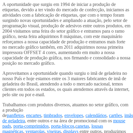
A oportunidade que surgiu em 1994 de iniciar a produção de
etiquetas, devido a ter vindo do mercado de confecção, iniciamos as
atividades com a fabricação de etiquetas, que com o tempo foram
surgindo novas oportunidades e ampliando a atuação, pelo setor de
programação visual, produção de adesivos entre outros produtos, em
2004 visitamos uma feira do setor gráfico e entramos para o ramo
gráfico, nesta feira adquirimos 8 máquinas, com este maquinário
reforçamos a nossa capacidade de produção e entramos mais forte
no mercado gráfico também, em 2011 adquirimos nossa primeira
impressora OFFSET 4 cores, aumentando em muito a nossa
capacidade de produção gráfica, nos firmando e consolidado a nossa
posição no mercado gráfico.
Aproveitamos a oportunidade quando surgiu o imã de geladeira no
nosso País e hoje estamos entre os 3 maiores fabricantes de imã de
geladeira do Brasil, atendendo a todo o mercado nacional, temos
clientes em todos os estados, os quais atendemos através da internet,
pelo site ou por e-mail.
Trabalhamos com produtos diversos, atuamos no setor gráfico, com
a produção
de
panfletos
,
encartes
,
timbrados
,
envelopes
,
calendários
,
cartões
,
imãs
de geladeira
, entre outros e na área de promocional com os
mouse
pads
,
porta-comprimidos
,
porta-blocos
,
canetas
,
lousas
magnéticas
,
ventarolas
,
viseiras
,
displays
entre outros, produzimos