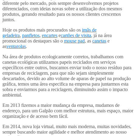
diferente pelo mercado, pois sempre desenvolvemos projetos
diferenciados, com ideias novas sobre a utilização dos mesmos
produtos, gerando resultado para os nossos clientes crescemos
juntos.
Hoje os produtos mais procurados são os
imãs de
geladeira
,
panfletos
,
encartes
e
cartões de visita
, já na área
promocional os destaques são o
mouse pad
, as
canetas
e
as
ventarolas
.
Na área de produtos ecologicamente corretos, trabalhamos com
canetas ecológicas utilizamos papeis reciclados em serviços
específicos entre outros, buscamos enviar todo o nosso resíduo para
empresas de reciclagem, para que não sejam simplesmente
descartados, devido ao alto volume de aparas de papel na produção
gráfica, temos uma área especifica na empresa para juntarmos esta
sobra e enviarmos para a reciclagem, diminuindo assim o impacto
ambiental.
Em 2013 fizemos a maior mudança da empresa, mudamos de
endereço, para um Galpão com melhor estrutura, mais espaço, maior
organização e de acesso bem fácil.
Em 2014, nova loja virtual, muito mais moderna, muitas novidades,
sempre buscando maior agilidade e melhor atendimento ao nosso