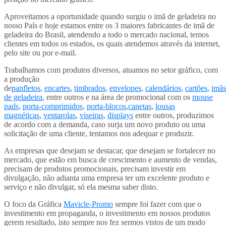
Aproveitamos a oportunidade quando surgiu o imã de geladeira no
nosso País e hoje estamos entre os 3 maiores fabricantes de imã de
geladeira do Brasil, atendendo a todo o mercado nacional, temos
clientes em todos os estados, os quais atendemos através da internet,
pelo site ou por e-mail.
Trabalhamos com produtos diversos, atuamos no setor gráfico, com
a produção
de
panfletos
,
encartes
,
timbrados
,
envelopes
,
calendários
,
cartões
,
imãs
de geladeira
, entre outros e na área de promocional com os
mouse
pads
,
porta-comprimidos
,
porta-blocos
,
canetas
,
lousas
magnéticas
,
ventarolas
,
viseiras
,
displays
entre outros, produzimos
de acordo com a demanda, caso surja um novo produto ou uma
solicitação de uma cliente, tentamos nos adequar e produzir.
As empresas que desejam se destacar, que desejam se fortalecer no
mercado, que estão em busca de crescimento e aumento de vendas,
precisam de produtos promocionais, precisam investir em
divulgação, não adianta uma empresa ter um excelente produto e
serviço e não divulgar, só ela mesma saber disto.
O foco da Gráfica
Mavicle-Promo
sempre foi fazer com que o
investimento em propaganda, o investimento em nossos produtos
gerem resultado, isto sempre nos fez sermos vistos de um modo