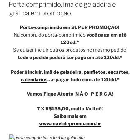
EM
Porta comprimido, imã de geladeira e
gráfica em promoção.
Porta-comprimido
em SUPER PROMOÇÃO!
Na compra do porta-comprimido
você paga em até
120dd.*
Se quiser incluir outros produtos no mesmo pedido,
todo o pedido poderá ser pago em até 120dd.*
Poderá incluir,
imã de geladeira
,
panfletos
,
encartes
,
calendários
…e pagar tudo com até 120dd.*
Vamos Fique Atento N Ã O P E R C A!
7 X R$135,00, muito fácil né!
Saiba mais em
www.maviclepromo.com.br