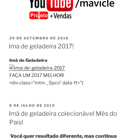
PUBLICADO
29 DE SETEMBRO DE 2016
EM
Ima de geladeira 2017!
Imã de Geladeira
FAÇA UM 2017 MELHOR!
<div class="mtm _5pco" data-ft="{
PUBLICADO
8 DE JULHO DE 2015
EM
Imã de geladeira colecionável Mês do
Pais!
Você quer resultado diferente, mas continua