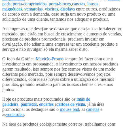
pads
,
porta-comprimidos
,
porta-blocos
,
canetas
,
lousas
magnéticas
,
ventarolas
,
viseiras
,
displays
entre outros, produzimos
de acordo com a demanda, caso surja um novo produto ou uma
solicitação de uma cliente, tentamos nos adequar e produzir.
As empresas que desejam se destacar, que desejam se fortalecer no
mercado, que estão em busca de crescimento e aumento de vendas,
precisam de produtos promocionais, precisam investir em
divulgação, não adianta uma empresa ter um excelente produto e
serviço e não divulgar, só ela mesma saber disto.
O foco da Gráfica
Mavicle-Promo
sempre foi fazer com que o
investimento em propaganda, o investimento em nossos produtos
gerem resultado, isto sempre nos fez sermos vistos de um modo
diferente pelo mercado, pois sempre desenvolvemos projetos
diferenciados, com ideias novas sobre a utilização dos mesmos
produtos, gerando resultado para os nossos clientes crescemos
juntos.
Hoje os produtos mais procurados são os
imãs de
geladeira
,
panfletos
,
encartes
e
cartões de visita
, já na área
promocional os destaques são o
mouse pad
, as
canetas
e
as
ventarolas
.
Na área de produtos ecologicamente corretos, trabalhamos com