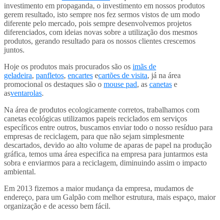
investimento em propaganda, o investimento em nossos produtos
gerem resultado, isto sempre nos fez sermos vistos de um modo
diferente pelo mercado, pois sempre desenvolvemos projetos
diferenciados, com ideias novas sobre a utilização dos mesmos
produtos, gerando resultado para os nossos clientes crescemos
juntos.
Hoje os produtos mais procurados são os
imãs de
geladeira
,
panfletos
,
encartes
e
cartões de visita
, já na área
promocional os destaques são o
mouse pad
, as
canetas
e
as
ventarolas
.
Na área de produtos ecologicamente corretos, trabalhamos com
canetas ecológicas utilizamos papeis reciclados em serviços
específicos entre outros, buscamos enviar todo o nosso resíduo para
empresas de reciclagem, para que não sejam simplesmente
descartados, devido ao alto volume de aparas de papel na produção
gráfica, temos uma área especifica na empresa para juntarmos esta
sobra e enviarmos para a reciclagem, diminuindo assim o impacto
ambiental.
Em 2013 fizemos a maior mudança da empresa, mudamos de
endereço, para um Galpão com melhor estrutura, mais espaço, maior
organização e de acesso bem fácil.