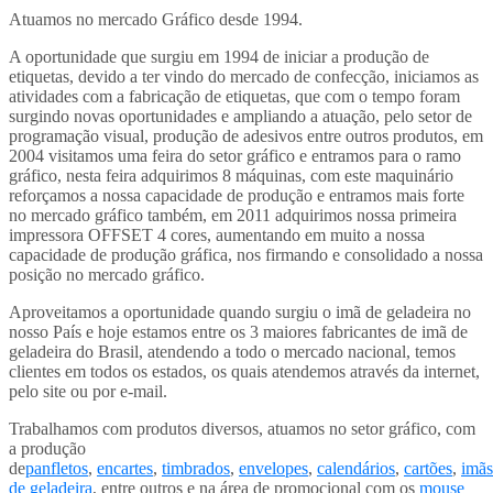
Atuamos no mercado Gráfico desde 1994.
A oportunidade que surgiu em 1994 de iniciar a produção de
etiquetas, devido a ter vindo do mercado de confecção, iniciamos as
atividades com a fabricação de etiquetas, que com o tempo foram
surgindo novas oportunidades e ampliando a atuação, pelo setor de
programação visual, produção de adesivos entre outros produtos, em
2004 visitamos uma feira do setor gráfico e entramos para o ramo
gráfico, nesta feira adquirimos 8 máquinas, com este maquinário
reforçamos a nossa capacidade de produção e entramos mais forte
no mercado gráfico também, em 2011 adquirimos nossa primeira
impressora OFFSET 4 cores, aumentando em muito a nossa
capacidade de produção gráfica, nos firmando e consolidado a nossa
posição no mercado gráfico.
Aproveitamos a oportunidade quando surgiu o imã de geladeira no
nosso País e hoje estamos entre os 3 maiores fabricantes de imã de
geladeira do Brasil, atendendo a todo o mercado nacional, temos
clientes em todos os estados, os quais atendemos através da internet,
pelo site ou por e-mail.
Trabalhamos com produtos diversos, atuamos no setor gráfico, com
a produção
de
panfletos
,
encartes
,
timbrados
,
envelopes
,
calendários
,
cartões
,
imãs
de geladeira
, entre outros e na área de promocional com os
mouse