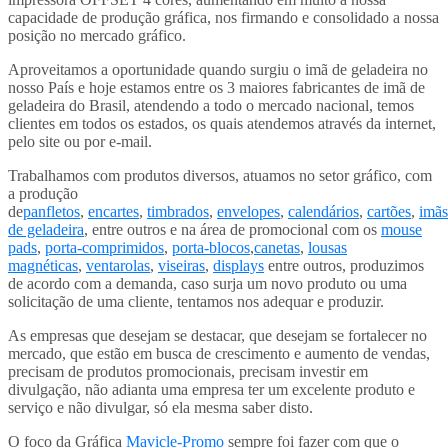
capacidade de produção gráfica, nos firmando e consolidado a nossa
posição no mercado gráfico.
Aproveitamos a oportunidade quando surgiu o imã de geladeira no
nosso País e hoje estamos entre os 3 maiores fabricantes de imã de
geladeira do Brasil, atendendo a todo o mercado nacional, temos
clientes em todos os estados, os quais atendemos através da internet,
pelo site ou por e-mail.
Trabalhamos com produtos diversos, atuamos no setor gráfico, com
a produção
de
panfletos
,
encartes
,
timbrados
,
envelopes
,
calendários
,
cartões
,
imãs
de geladeira
, entre outros e na área de promocional com os
mouse
pads
,
porta-comprimidos
,
porta-blocos
,
canetas
,
lousas
magnéticas
,
ventarolas
,
viseiras
,
displays
entre outros, produzimos
de acordo com a demanda, caso surja um novo produto ou uma
solicitação de uma cliente, tentamos nos adequar e produzir.
As empresas que desejam se destacar, que desejam se fortalecer no
mercado, que estão em busca de crescimento e aumento de vendas,
precisam de produtos promocionais, precisam investir em
divulgação, não adianta uma empresa ter um excelente produto e
serviço e não divulgar, só ela mesma saber disto.
O foco da Gráfica
Mavicle-Promo
sempre foi fazer com que o