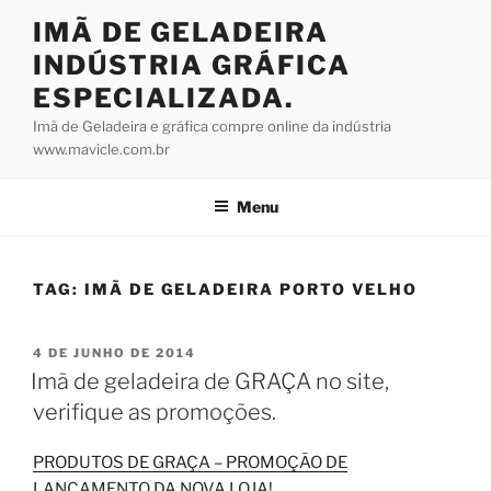
Pular
IMÃ DE GELADEIRA
para
INDÚSTRIA GRÁFICA
o
conteúdo
ESPECIALIZADA.
Imã de Geladeira e gráfica compre online da indústria
www.mavicle.com.br
Menu
TAG:
IMÃ DE GELADEIRA PORTO VELHO
PUBLICADO
4 DE JUNHO DE 2014
EM
Imã de geladeira de GRAÇA no site,
verifique as promoções.
PRODUTOS DE GRAÇA – PROMOÇÃO DE
LANÇAMENTO DA NOVA LOJA!