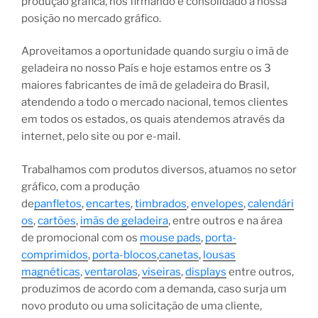
produção gráfica, nos firmando e consolidado a nossa
posição no mercado gráfico.
Aproveitamos a oportunidade quando surgiu o imã de
geladeira no nosso País e hoje estamos entre os 3
maiores fabricantes de imã de geladeira do Brasil,
atendendo a todo o mercado nacional, temos clientes
em todos os estados, os quais atendemos através da
internet, pelo site ou por e-mail.
Trabalhamos com produtos diversos, atuamos no setor
gráfico, com a produção
de
panfletos
,
encartes
,
timbrados
,
envelopes
,
calendári
os
,
cartões
,
imãs de geladeira
, entre outros e na área
de promocional com os
mouse pads
,
porta-
comprimidos
,
porta-blocos
,
canetas
,
lousas
magnéticas
,
ventarolas
,
viseiras
,
displays
entre outros,
produzimos de acordo com a demanda, caso surja um
novo produto ou uma solicitação de uma cliente,