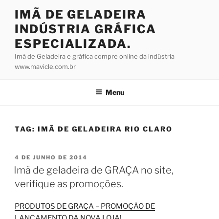
Pular
IMÃ DE GELADEIRA
para
INDÚSTRIA GRÁFICA
o
conteúdo
ESPECIALIZADA.
Imã de Geladeira e gráfica compre online da indústria
www.mavicle.com.br
Menu
TAG:
IMÃ DE GELADEIRA RIO CLARO
PUBLICADO
4 DE JUNHO DE 2014
EM
Imã de geladeira de GRAÇA no site,
verifique as promoções.
PRODUTOS DE GRAÇA – PROMOÇÃO DE
LANÇAMENTO DA NOVA LOJA!