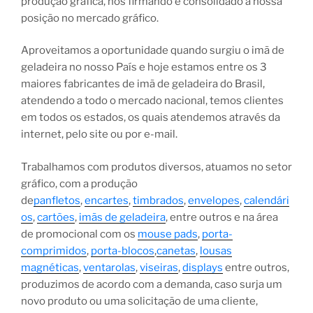
produção gráfica, nos firmando e consolidado a nossa
posição no mercado gráfico.
Aproveitamos a oportunidade quando surgiu o imã de
geladeira no nosso País e hoje estamos entre os 3
maiores fabricantes de imã de geladeira do Brasil,
atendendo a todo o mercado nacional, temos clientes
em todos os estados, os quais atendemos através da
internet, pelo site ou por e-mail.
Trabalhamos com produtos diversos, atuamos no setor
gráfico, com a produção
de
panfletos
,
encartes
,
timbrados
,
envelopes
,
calendári
os
,
cartões
,
imãs de geladeira
, entre outros e na área
de promocional com os
mouse pads
,
porta-
comprimidos
,
porta-blocos
,
canetas
,
lousas
magnéticas
,
ventarolas
,
viseiras
,
displays
entre outros,
produzimos de acordo com a demanda, caso surja um
novo produto ou uma solicitação de uma cliente,