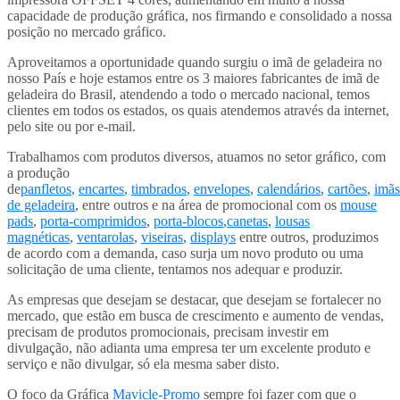
capacidade de produção gráfica, nos firmando e consolidado a nossa
posição no mercado gráfico.
Aproveitamos a oportunidade quando surgiu o imã de geladeira no
nosso País e hoje estamos entre os 3 maiores fabricantes de imã de
geladeira do Brasil, atendendo a todo o mercado nacional, temos
clientes em todos os estados, os quais atendemos através da internet,
pelo site ou por e-mail.
Trabalhamos com produtos diversos, atuamos no setor gráfico, com
a produção
de
panfletos
,
encartes
,
timbrados
,
envelopes
,
calendários
,
cartões
,
imãs
de geladeira
, entre outros e na área de promocional com os
mouse
pads
,
porta-comprimidos
,
porta-blocos
,
canetas
,
lousas
magnéticas
,
ventarolas
,
viseiras
,
displays
entre outros, produzimos
de acordo com a demanda, caso surja um novo produto ou uma
solicitação de uma cliente, tentamos nos adequar e produzir.
As empresas que desejam se destacar, que desejam se fortalecer no
mercado, que estão em busca de crescimento e aumento de vendas,
precisam de produtos promocionais, precisam investir em
divulgação, não adianta uma empresa ter um excelente produto e
serviço e não divulgar, só ela mesma saber disto.
O foco da Gráfica
Mavicle-Promo
sempre foi fazer com que o