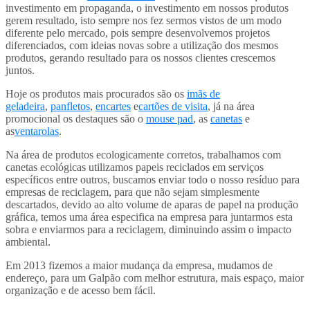
investimento em propaganda, o investimento em nossos produtos
gerem resultado, isto sempre nos fez sermos vistos de um modo
diferente pelo mercado, pois sempre desenvolvemos projetos
diferenciados, com ideias novas sobre a utilização dos mesmos
produtos, gerando resultado para os nossos clientes crescemos
juntos.
Hoje os produtos mais procurados são os
imãs de
geladeira
,
panfletos
,
encartes
e
cartões de visita
, já na área
promocional os destaques são o
mouse pad
, as
canetas
e
as
ventarolas
.
Na área de produtos ecologicamente corretos, trabalhamos com
canetas ecológicas utilizamos papeis reciclados em serviços
específicos entre outros, buscamos enviar todo o nosso resíduo para
empresas de reciclagem, para que não sejam simplesmente
descartados, devido ao alto volume de aparas de papel na produção
gráfica, temos uma área especifica na empresa para juntarmos esta
sobra e enviarmos para a reciclagem, diminuindo assim o impacto
ambiental.
Em 2013 fizemos a maior mudança da empresa, mudamos de
endereço, para um Galpão com melhor estrutura, mais espaço, maior
organização e de acesso bem fácil.