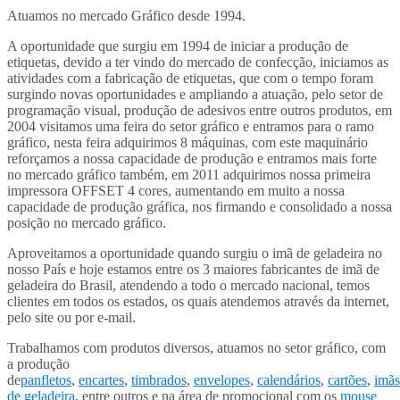
Atuamos no mercado Gráfico desde 1994.
A oportunidade que surgiu em 1994 de iniciar a produção de
etiquetas, devido a ter vindo do mercado de confecção, iniciamos as
atividades com a fabricação de etiquetas, que com o tempo foram
surgindo novas oportunidades e ampliando a atuação, pelo setor de
programação visual, produção de adesivos entre outros produtos, em
2004 visitamos uma feira do setor gráfico e entramos para o ramo
gráfico, nesta feira adquirimos 8 máquinas, com este maquinário
reforçamos a nossa capacidade de produção e entramos mais forte
no mercado gráfico também, em 2011 adquirimos nossa primeira
impressora OFFSET 4 cores, aumentando em muito a nossa
capacidade de produção gráfica, nos firmando e consolidado a nossa
posição no mercado gráfico.
Aproveitamos a oportunidade quando surgiu o imã de geladeira no
nosso País e hoje estamos entre os 3 maiores fabricantes de imã de
geladeira do Brasil, atendendo a todo o mercado nacional, temos
clientes em todos os estados, os quais atendemos através da internet,
pelo site ou por e-mail.
Trabalhamos com produtos diversos, atuamos no setor gráfico, com
a produção
de
panfletos
,
encartes
,
timbrados
,
envelopes
,
calendários
,
cartões
,
imãs
de geladeira
, entre outros e na área de promocional com os
mouse