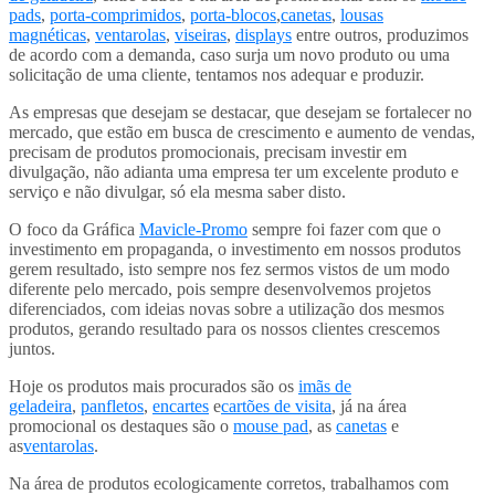
pads
,
porta-comprimidos
,
porta-blocos
,
canetas
,
lousas
magnéticas
,
ventarolas
,
viseiras
,
displays
entre outros, produzimos
de acordo com a demanda, caso surja um novo produto ou uma
solicitação de uma cliente, tentamos nos adequar e produzir.
As empresas que desejam se destacar, que desejam se fortalecer no
mercado, que estão em busca de crescimento e aumento de vendas,
precisam de produtos promocionais, precisam investir em
divulgação, não adianta uma empresa ter um excelente produto e
serviço e não divulgar, só ela mesma saber disto.
O foco da Gráfica
Mavicle-Promo
sempre foi fazer com que o
investimento em propaganda, o investimento em nossos produtos
gerem resultado, isto sempre nos fez sermos vistos de um modo
diferente pelo mercado, pois sempre desenvolvemos projetos
diferenciados, com ideias novas sobre a utilização dos mesmos
produtos, gerando resultado para os nossos clientes crescemos
juntos.
Hoje os produtos mais procurados são os
imãs de
geladeira
,
panfletos
,
encartes
e
cartões de visita
, já na área
promocional os destaques são o
mouse pad
, as
canetas
e
as
ventarolas
.
Na área de produtos ecologicamente corretos, trabalhamos com