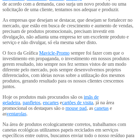
de acordo com a demanda, caso surja um novo produto ou uma
solicitação de uma cliente, tentamos nos adequar e produzir.
As empresas que desejam se destacar, que desejam se fortalecer no
mercado, que estão em busca de crescimento e aumento de vendas,
precisam de produtos promocionais, precisam investir em
divulgação, não adianta uma empresa ter um excelente produto e
serviço e não divulgar, só ela mesma saber disto.
O foco da Gráfica
Mavicle-Promo
sempre foi fazer com que o
investimento em propaganda, o investimento em nossos produtos
gerem resultado, isto sempre nos fez sermos vistos de um modo
diferente pelo mercado, pois sempre desenvolvemos projetos
diferenciados, com ideias novas sobre a utilização dos mesmos
produtos, gerando resultado para os nossos clientes crescemos
juntos.
Hoje os produtos mais procurados são os
imãs de
geladeira
,
panfletos
,
encartes
e
cartões de visita
, já na área
promocional os destaques são o
mouse pad
, as
canetas
e
as
ventarolas
.
Na área de produtos ecologicamente corretos, trabalhamos com
canetas ecológicas utilizamos papeis reciclados em serviços
específicos entre outros, buscamos enviar todo o nosso resíduo para