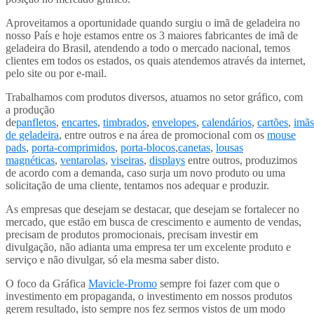
Aproveitamos a oportunidade quando surgiu o imã de geladeira no
nosso País e hoje estamos entre os 3 maiores fabricantes de imã de
geladeira do Brasil, atendendo a todo o mercado nacional, temos
clientes em todos os estados, os quais atendemos através da internet,
pelo site ou por e-mail.
Trabalhamos com produtos diversos, atuamos no setor gráfico, com
a produção
de
panfletos
,
encartes
,
timbrados
,
envelopes
,
calendários
,
cartões
,
imãs
de geladeira
, entre outros e na área de promocional com os
mouse
pads
,
porta-comprimidos
,
porta-blocos
,
canetas
,
lousas
magnéticas
,
ventarolas
,
viseiras
,
displays
entre outros, produzimos
de acordo com a demanda, caso surja um novo produto ou uma
solicitação de uma cliente, tentamos nos adequar e produzir.
As empresas que desejam se destacar, que desejam se fortalecer no
mercado, que estão em busca de crescimento e aumento de vendas,
precisam de produtos promocionais, precisam investir em
divulgação, não adianta uma empresa ter um excelente produto e
serviço e não divulgar, só ela mesma saber disto.
O foco da Gráfica
Mavicle-Promo
sempre foi fazer com que o
investimento em propaganda, o investimento em nossos produtos
gerem resultado, isto sempre nos fez sermos vistos de um modo