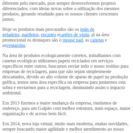
diferente pelo mercado, pois sempre desenvolvemos projetos
diferenciados, com ideias novas sobre a utilização dos mesmos
produtos, gerando resultado para os nossos clientes crescemos
juntos.
Hoje os produtos mais procurados são os
imãs de
geladeira
,
panfletos
,
encartes
e
cartões de visita
, já na área
promocional os destaques são o
mouse pad
, as
canetas
e
as
ventarolas
.
Na área de produtos ecologicamente corretos, trabalhamos com
canetas ecológicas utilizamos papeis reciclados em serviços
específicos entre outros, buscamos enviar todo o nosso resíduo para
empresas de reciclagem, para que não sejam simplesmente
descartados, devido ao alto volume de aparas de papel na produção
gráfica, temos uma área especifica na empresa para juntarmos esta
sobra e enviarmos para a reciclagem, diminuindo assim o impacto
ambiental.
Em 2013 fizemos a maior mudança da empresa, mudamos de
endereço, para um Galpão com melhor estrutura, mais espaço, maior
organização e de acesso bem fácil.
Em 2014, nova loja virtual, muito mais moderna, muitas novidades,
sempre buscando maior agilidade e melhor atendimento ao nosso