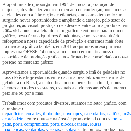
A oportunidade que surgiu em 1994 de iniciar a produção de
etiquetas, devido a ter vindo do mercado de confecção, iniciamos as
atividades com a fabricação de etiquetas, que com o tempo foram
surgindo novas oportunidades e ampliando a atuação, pelo setor de
programação visual, produção de adesivos entre outros produtos, em
2004 visitamos uma feira do setor gráfico e entramos para o ramo
gráfico, nesta feira adquirimos 8 máquinas, com este maquinário
reforçamos a nossa capacidade de produção e entramos mais forte
no mercado gráfico também, em 2011 adquirimos nossa primeira
impressora OFFSET 4 cores, aumentando em muito a nossa
capacidade de produção gráfica, nos firmando e consolidado a nossa
posição no mercado gráfico.
Aproveitamos a oportunidade quando surgiu o imã de geladeira no
nosso País e hoje estamos entre os 3 maiores fabricantes de imã de
geladeira do Brasil, atendendo a todo o mercado nacional, temos
clientes em todos os estados, os quais atendemos através da internet,
pelo site ou por e-mail.
Trabalhamos com produtos diversos, atuamos no setor gráfico, com
a produção
de
panfletos
,
encartes
,
timbrados
,
envelopes
,
calendários
,
cartões
,
imãs
de geladeira
, entre outros e na área de promocional com os
mouse
pads
,
porta-comprimidos
,
porta-blocos
,
canetas
,
lousas
magnéticas
,
ventarolas
,
viseiras
,
displays
entre outros, produzimos