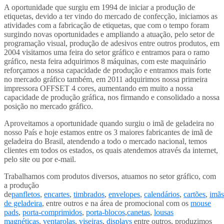
A oportunidade que surgiu em 1994 de iniciar a produção de
etiquetas, devido a ter vindo do mercado de confecção, iniciamos as
atividades com a fabricação de etiquetas, que com o tempo foram
surgindo novas oportunidades e ampliando a atuação, pelo setor de
programação visual, produção de adesivos entre outros produtos, em
2004 visitamos uma feira do setor gráfico e entramos para o ramo
gráfico, nesta feira adquirimos 8 máquinas, com este maquinário
reforçamos a nossa capacidade de produção e entramos mais forte
no mercado gráfico também, em 2011 adquirimos nossa primeira
impressora OFFSET 4 cores, aumentando em muito a nossa
capacidade de produção gráfica, nos firmando e consolidado a nossa
posição no mercado gráfico.
Aproveitamos a oportunidade quando surgiu o imã de geladeira no
nosso País e hoje estamos entre os 3 maiores fabricantes de imã de
geladeira do Brasil, atendendo a todo o mercado nacional, temos
clientes em todos os estados, os quais atendemos através da internet,
pelo site ou por e-mail.
Trabalhamos com produtos diversos, atuamos no setor gráfico, com
a produção
de
panfletos
,
encartes
,
timbrados
,
envelopes
,
calendários
,
cartões
,
imãs
de geladeira
, entre outros e na área de promocional com os
mouse
pads
,
porta-comprimidos
,
porta-blocos
,
canetas
,
lousas
magnéticas
,
ventarolas
,
viseiras
,
displays
entre outros, produzimos