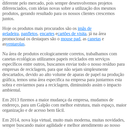
diferente pelo mercado, pois sempre desenvolvemos projetos
diferenciados, com ideias novas sobre a utilização dos mesmos
produtos, gerando resultado para os nossos clientes crescemos
juntos.
Hoje os produtos mais procurados são os
imãs de
geladeira
,
panfletos
,
encartes
e
cartões de visita
, já na área
promocional os destaques são o
mouse pad
, as
canetas
e
as
ventarolas
.
Na área de produtos ecologicamente corretos, trabalhamos com
canetas ecológicas utilizamos papeis reciclados em serviços
específicos entre outros, buscamos enviar todo o nosso resíduo para
empresas de reciclagem, para que não sejam simplesmente
descartados, devido ao alto volume de aparas de papel na produção
gráfica, temos uma área especifica na empresa para juntarmos esta
sobra e enviarmos para a reciclagem, diminuindo assim o impacto
ambiental.
Em 2013 fizemos a maior mudança da empresa, mudamos de
endereço, para um Galpão com melhor estrutura, mais espaço, maior
organização e de acesso bem fácil.
Em 2014, nova loja virtual, muito mais moderna, muitas novidades,
sempre buscando maior agilidade e melhor atendimento ao nosso