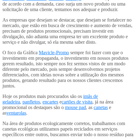
de acordo com a demanda, caso surja um novo produto ou uma
solicitação de uma cliente, tentamos nos adequar e produzir.
As empresas que desejam se destacar, que desejam se fortalecer no
mercado, que estão em busca de crescimento e aumento de vendas,
precisam de produtos promocionais, precisam investir em
divulgação, não adianta uma empresa ter um excelente produto e
serviço e não divulgar, só ela mesma saber disto.
O foco da Gráfica
Mavicle-Promo
sempre foi fazer com que o
investimento em propaganda, o investimento em nossos produtos
gerem resultado, isto sempre nos fez sermos vistos de um modo
diferente pelo mercado, pois sempre desenvolvemos projetos
diferenciados, com ideias novas sobre a utilização dos mesmos
produtos, gerando resultado para os nossos clientes crescemos
juntos.
Hoje os produtos mais procurados são os
imãs de
geladeira
,
panfletos
,
encartes
e
cartões de visita
, já na área
promocional os destaques são o
mouse pad
, as
canetas
e
as
ventarolas
.
Na área de produtos ecologicamente corretos, trabalhamos com
canetas ecológicas utilizamos papeis reciclados em serviços
específicos entre outros, buscamos enviar todo o nosso resíduo para