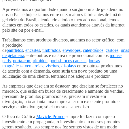
Aproveitamos a oportunidade quando surgiu o imã de geladeira no
nosso País e hoje estamos entre os 3 maiores fabricantes de imã de
geladeira do Brasil, atendendo a todo o mercado nacional, temos
clientes em todos os estados, os quais atendemos através da internet,
pelo site ou por e-mail.
Trabalhamos com produtos diversos, atuamos no setor gráfico, com
a produção
de
panfletos
,
encartes
,
timbrados
,
envelopes
,
calendários
,
cartões
,
imãs
de geladeira
, entre outros e na área de promocional com os
mouse
pads
,
porta-comprimidos
,
porta-blocos
,
canetas
,
lousas
magnéticas
,
ventarolas
,
viseiras
,
displays
entre outros, produzimos
de acordo com a demanda, caso surja um novo produto ou uma
solicitação de uma cliente, tentamos nos adequar e produzir.
As empresas que desejam se destacar, que desejam se fortalecer no
mercado, que estão em busca de crescimento e aumento de vendas,
precisam de produtos promocionais, precisam investir em
divulgação, não adianta uma empresa ter um excelente produto e
serviço e não divulgar, só ela mesma saber disto.
O foco da Gráfica
Mavicle-Promo
sempre foi fazer com que o
investimento em propaganda, o investimento em nossos produtos
gerem resultado, isto sempre nos fez sermos vistos de um modo