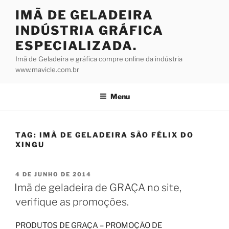
Pular
IMÃ DE GELADEIRA
para
INDÚSTRIA GRÁFICA
o
conteúdo
ESPECIALIZADA.
Imã de Geladeira e gráfica compre online da indústria
www.mavicle.com.br
Menu
TAG:
IMÃ DE GELADEIRA SÃO FÉLIX DO
XINGU
PUBLICADO
4 DE JUNHO DE 2014
EM
Imã de geladeira de GRAÇA no site,
verifique as promoções.
PRODUTOS DE GRAÇA – PROMOÇÃO DE