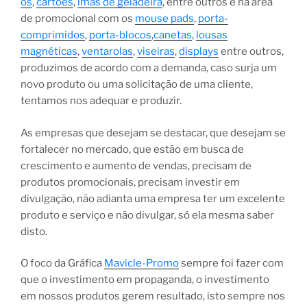
os
,
cartões
,
imãs de geladeira
, entre outros e na área
de promocional com os
mouse pads
,
porta-
comprimidos
,
porta-blocos
,
canetas
,
lousas
magnéticas
,
ventarolas
,
viseiras
,
displays
entre outros,
produzimos de acordo com a demanda, caso surja um
novo produto ou uma solicitação de uma cliente,
tentamos nos adequar e produzir.
As empresas que desejam se destacar, que desejam se
fortalecer no mercado, que estão em busca de
crescimento e aumento de vendas, precisam de
produtos promocionais, precisam investir em
divulgação, não adianta uma empresa ter um excelente
produto e serviço e não divulgar, só ela mesma saber
disto.
O foco da Gráfica
Mavicle-Promo
sempre foi fazer com
que o investimento em propaganda, o investimento
em nossos produtos gerem resultado, isto sempre nos