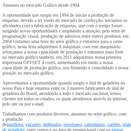
Atuamos no mercado Gráfico desde 1994.
A oportunidade que surgiu em 1994 de iniciar a produção de
etiquetas, devido a ter vindo do mercado de confecção, iniciamos as
atividades com a fabricação de etiquetas, que com o tempo foram
surgindo novas oportunidades e ampliando a atuação, pelo setor de
programação visual, produção de adesivos entre outros produtos, em
2004 visitamos uma feira do setor gráfico e entramos para o ramo
gráfico, nesta feira adquirimos 8 máquinas, com este maquinário
reforçamos a nossa capacidade de produção e entramos mais forte
no mercado gráfico também, em 2011 adquirimos nossa primeira
impressora OFFSET 4 cores, aumentando em muito a nossa
capacidade de produção gráfica, nos firmando e consolidado a nossa
posição no mercado gráfico.
Aproveitamos a oportunidade quando surgiu o imã de geladeira no
nosso País e hoje estamos entre os 3 maiores fabricantes de imã de
geladeira do Brasil, atendendo a todo o mercado nacional, temos
clientes em todos os estados, os quais atendemos através da internet,
pelo site ou por e-mail.
Trabalhamos com produtos diversos, atuamos no setor gráfico, com
a produção
de
panfletos
,
encartes
,
timbrados
,
envelopes
,
calendários
,
cartões
,
imãs
de geladeira
, entre outros e na área de promocional com os
mouse