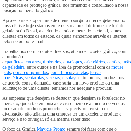
capacidade de produção gráfica, nos firmando e consolidado a nossa
posição no mercado gráfico.
Aproveitamos a oportunidade quando surgiu o imã de geladeira no
nosso País e hoje estamos entre os 3 maiores fabricantes de imã de
geladeira do Brasil, atendendo a todo o mercado nacional, temos
clientes em todos os estados, os quais atendemos através da internet,
pelo site ou por e-mail.
Trabalhamos com produtos diversos, atuamos no setor gráfico, com
a produção
de
panfletos
,
encartes
,
timbrados
,
envelopes
,
calendários
,
cartões
,
imãs
de geladeira
, entre outros e na área de promocional com os
mouse
pads
,
porta-comprimidos
,
porta-blocos
,
canetas
,
lousas
magnéticas
,
ventarolas
,
viseiras
,
displays
entre outros, produzimos
de acordo com a demanda, caso surja um novo produto ou uma
solicitação de uma cliente, tentamos nos adequar e produzir.
As empresas que desejam se destacar, que desejam se fortalecer no
mercado, que estão em busca de crescimento e aumento de vendas,
precisam de produtos promocionais, precisam investir em
divulgação, não adianta uma empresa ter um excelente produto e
serviço e não divulgar, só ela mesma saber disto.
O foco da Gráfica
Mavicle-Promo
sempre foi fazer com que o