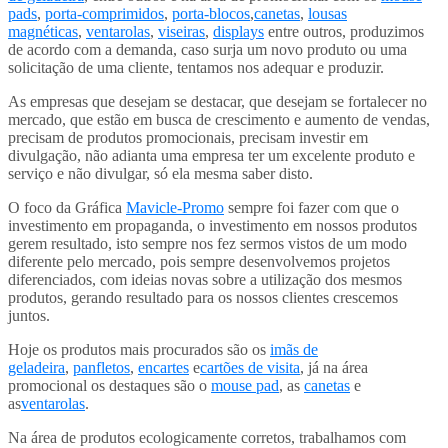
pads
,
porta-comprimidos
,
porta-blocos
,
canetas
,
lousas
magnéticas
,
ventarolas
,
viseiras
,
displays
entre outros, produzimos
de acordo com a demanda, caso surja um novo produto ou uma
solicitação de uma cliente, tentamos nos adequar e produzir.
As empresas que desejam se destacar, que desejam se fortalecer no
mercado, que estão em busca de crescimento e aumento de vendas,
precisam de produtos promocionais, precisam investir em
divulgação, não adianta uma empresa ter um excelente produto e
serviço e não divulgar, só ela mesma saber disto.
O foco da Gráfica
Mavicle-Promo
sempre foi fazer com que o
investimento em propaganda, o investimento em nossos produtos
gerem resultado, isto sempre nos fez sermos vistos de um modo
diferente pelo mercado, pois sempre desenvolvemos projetos
diferenciados, com ideias novas sobre a utilização dos mesmos
produtos, gerando resultado para os nossos clientes crescemos
juntos.
Hoje os produtos mais procurados são os
imãs de
geladeira
,
panfletos
,
encartes
e
cartões de visita
, já na área
promocional os destaques são o
mouse pad
, as
canetas
e
as
ventarolas
.
Na área de produtos ecologicamente corretos, trabalhamos com