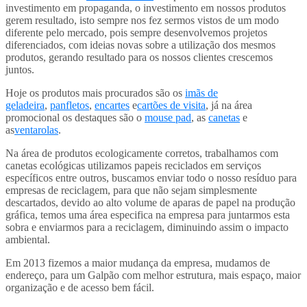
investimento em propaganda, o investimento em nossos produtos
gerem resultado, isto sempre nos fez sermos vistos de um modo
diferente pelo mercado, pois sempre desenvolvemos projetos
diferenciados, com ideias novas sobre a utilização dos mesmos
produtos, gerando resultado para os nossos clientes crescemos
juntos.
Hoje os produtos mais procurados são os
imãs de
geladeira
,
panfletos
,
encartes
e
cartões de visita
, já na área
promocional os destaques são o
mouse pad
, as
canetas
e
as
ventarolas
.
Na área de produtos ecologicamente corretos, trabalhamos com
canetas ecológicas utilizamos papeis reciclados em serviços
específicos entre outros, buscamos enviar todo o nosso resíduo para
empresas de reciclagem, para que não sejam simplesmente
descartados, devido ao alto volume de aparas de papel na produção
gráfica, temos uma área especifica na empresa para juntarmos esta
sobra e enviarmos para a reciclagem, diminuindo assim o impacto
ambiental.
Em 2013 fizemos a maior mudança da empresa, mudamos de
endereço, para um Galpão com melhor estrutura, mais espaço, maior
organização e de acesso bem fácil.