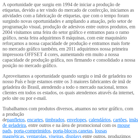
A oportunidade que surgiu em 1994 de iniciar a produção de
etiquetas, devido a ter vindo do mercado de confecção, iniciamos as
atividades com a fabricação de etiquetas, que com o tempo foram
surgindo novas oportunidades e ampliando a atuação, pelo setor de
programação visual, produção de adesivos entre outros produtos, em
2004 visitamos uma feira do setor gráfico e entramos para o ramo
gráfico, nesta feira adquirimos 8 máquinas, com este maquinário
reforçamos a nossa capacidade de produção e entramos mais forte
no mercado gráfico também, em 2011 adquirimos nossa primeira
impressora OFFSET 4 cores, aumentando em muito a nossa
capacidade de produção gráfica, nos firmando e consolidado a nossa
posição no mercado gráfico.
Aproveitamos a oportunidade quando surgiu o imã de geladeira no
nosso País e hoje estamos entre os 3 maiores fabricantes de imã de
geladeira do Brasil, atendendo a todo o mercado nacional, temos
clientes em todos os estados, os quais atendemos através da internet,
pelo site ou por e-mail.
Trabalhamos com produtos diversos, atuamos no setor gráfico, com
a produção
de
panfletos
,
encartes
,
timbrados
,
envelopes
,
calendários
,
cartões
,
imãs
de geladeira
, entre outros e na área de promocional com os
mouse
pads
,
porta-comprimidos
,
porta-blocos
,
canetas
,
lousas
magnéticas
,
ventarolas
,
viseiras
,
displays
entre outros, produzimos