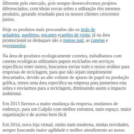
diferente pelo mercado, pois sempre desenvolvemos projetos
diferenciados, com ideias novas sobre a utilização dos mesmos
produtos, gerando resultado para os nossos clientes crescemos
juntos.
Hoje os produtos mais procurados são os
imãs de
geladeira
,
panfletos
,
encartes
e
cartões de visita
, já na área
promocional os destaques são o
mouse pad
, as
canetas
e
as
ventarolas
.
Na área de produtos ecologicamente corretos, trabalhamos com
canetas ecológicas utilizamos papeis reciclados em serviços
específicos entre outros, buscamos enviar todo o nosso resíduo para
empresas de reciclagem, para que não sejam simplesmente
descartados, devido ao alto volume de aparas de papel na produção
gráfica, temos uma área especifica na empresa para juntarmos esta
sobra e enviarmos para a reciclagem, diminuindo assim o impacto
ambiental.
Em 2013 fizemos a maior mudança da empresa, mudamos de
endereço, para um Galpão com melhor estrutura, mais espaço, maior
organização e de acesso bem fácil.
Em 2014, nova loja virtual, muito mais moderna, muitas novidades,
sempre buscando maior agilidade e melhor atendimento ao nosso