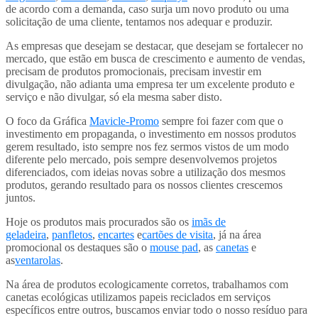
de acordo com a demanda, caso surja um novo produto ou uma
solicitação de uma cliente, tentamos nos adequar e produzir.
As empresas que desejam se destacar, que desejam se fortalecer no
mercado, que estão em busca de crescimento e aumento de vendas,
precisam de produtos promocionais, precisam investir em
divulgação, não adianta uma empresa ter um excelente produto e
serviço e não divulgar, só ela mesma saber disto.
O foco da Gráfica
Mavicle-Promo
sempre foi fazer com que o
investimento em propaganda, o investimento em nossos produtos
gerem resultado, isto sempre nos fez sermos vistos de um modo
diferente pelo mercado, pois sempre desenvolvemos projetos
diferenciados, com ideias novas sobre a utilização dos mesmos
produtos, gerando resultado para os nossos clientes crescemos
juntos.
Hoje os produtos mais procurados são os
imãs de
geladeira
,
panfletos
,
encartes
e
cartões de visita
, já na área
promocional os destaques são o
mouse pad
, as
canetas
e
as
ventarolas
.
Na área de produtos ecologicamente corretos, trabalhamos com
canetas ecológicas utilizamos papeis reciclados em serviços
específicos entre outros, buscamos enviar todo o nosso resíduo para