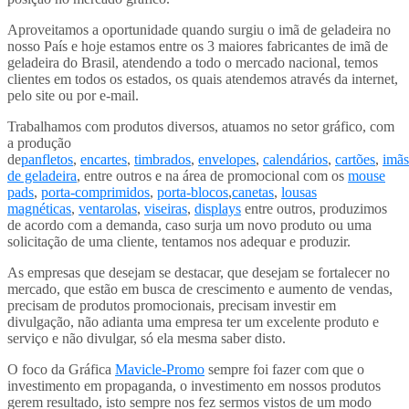
Aproveitamos a oportunidade quando surgiu o imã de geladeira no
nosso País e hoje estamos entre os 3 maiores fabricantes de imã de
geladeira do Brasil, atendendo a todo o mercado nacional, temos
clientes em todos os estados, os quais atendemos através da internet,
pelo site ou por e-mail.
Trabalhamos com produtos diversos, atuamos no setor gráfico, com
a produção
de
panfletos
,
encartes
,
timbrados
,
envelopes
,
calendários
,
cartões
,
imãs
de geladeira
, entre outros e na área de promocional com os
mouse
pads
,
porta-comprimidos
,
porta-blocos
,
canetas
,
lousas
magnéticas
,
ventarolas
,
viseiras
,
displays
entre outros, produzimos
de acordo com a demanda, caso surja um novo produto ou uma
solicitação de uma cliente, tentamos nos adequar e produzir.
As empresas que desejam se destacar, que desejam se fortalecer no
mercado, que estão em busca de crescimento e aumento de vendas,
precisam de produtos promocionais, precisam investir em
divulgação, não adianta uma empresa ter um excelente produto e
serviço e não divulgar, só ela mesma saber disto.
O foco da Gráfica
Mavicle-Promo
sempre foi fazer com que o
investimento em propaganda, o investimento em nossos produtos
gerem resultado, isto sempre nos fez sermos vistos de um modo