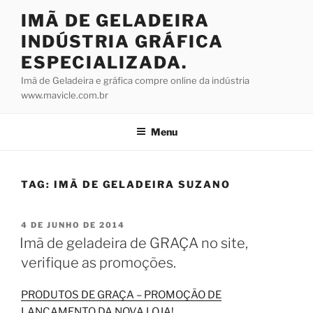
Pular
IMÃ DE GELADEIRA
para
INDÚSTRIA GRÁFICA
o
conteúdo
ESPECIALIZADA.
Imã de Geladeira e gráfica compre online da indústria
www.mavicle.com.br
Menu
TAG:
IMÃ DE GELADEIRA SUZANO
PUBLICADO
4 DE JUNHO DE 2014
EM
Imã de geladeira de GRAÇA no site,
verifique as promoções.
PRODUTOS DE GRAÇA – PROMOÇÃO DE
LANÇAMENTO DA NOVA LOJA!