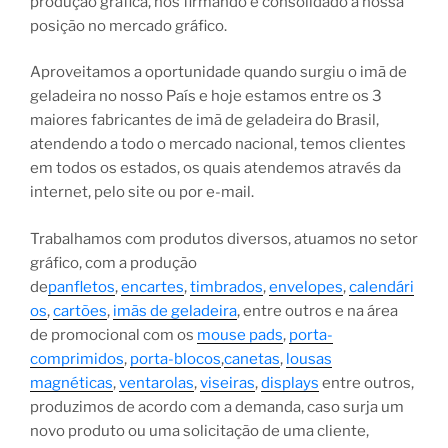
produção gráfica, nos firmando e consolidado a nossa
posição no mercado gráfico.
Aproveitamos a oportunidade quando surgiu o imã de
geladeira no nosso País e hoje estamos entre os 3
maiores fabricantes de imã de geladeira do Brasil,
atendendo a todo o mercado nacional, temos clientes
em todos os estados, os quais atendemos através da
internet, pelo site ou por e-mail.
Trabalhamos com produtos diversos, atuamos no setor
gráfico, com a produção
de
panfletos
,
encartes
,
timbrados
,
envelopes
,
calendári
os
,
cartões
,
imãs de geladeira
, entre outros e na área
de promocional com os
mouse pads
,
porta-
comprimidos
,
porta-blocos
,
canetas
,
lousas
magnéticas
,
ventarolas
,
viseiras
,
displays
entre outros,
produzimos de acordo com a demanda, caso surja um
novo produto ou uma solicitação de uma cliente,