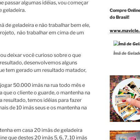
e passar algumas idéias, vou começar
 geladeira.
Compre Online
do Brasil!
 de geladeira e não trabalhar bem ele,
www.mavicle.
rojeto, não trabalhar em cima de um
Ímã de Gelad
vou deixar você curioso sobre o que
r resultado, desenvolvemos alguns
ue tem gerado um resultado matador,
 jogar 50.000 imãs na rua todo mês e
a que o cliente o guarde, o mantenha na
a resultado, temos idéias para fazer
mais de 10 imãs seus e os mantenha na
 tenha em casa 20 imãs de geladeira
ine que destes 20 imãs 5, 6, 7, 10 imãs