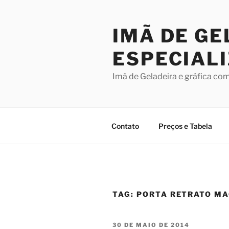
Pular
para
IMÃ DE GE
o
conteúdo
ESPECIAL
Imã de Geladeira e gráfica co
Contato
Preços e Tabela
TAG:
PORTA RETRATO M
PUBLICADO
30 DE MAIO DE 2014