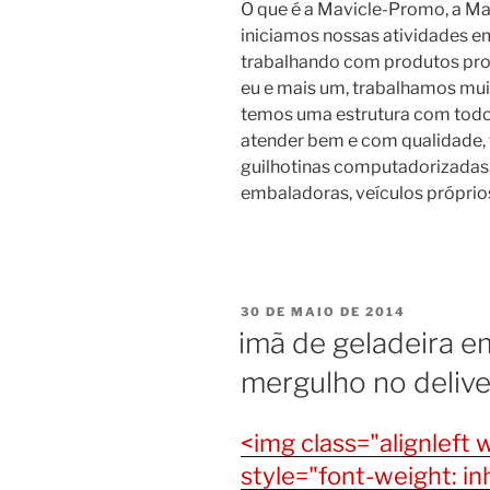
O que é a Mavicle-Promo, a Ma
iniciamos nossas atividades e
trabalhando com produtos p
eu e mais um, trabalhamos mui
temos uma estrutura com todo 
atender bem e com qualidade, 
guilhotinas computadorizadas,
embaladoras, veículos próprio
PUBLICADO
30 DE MAIO DE 2014
EM
imã de geladeira e
mergulho no delive
<img class="alignlef
style="font-weight: inhe