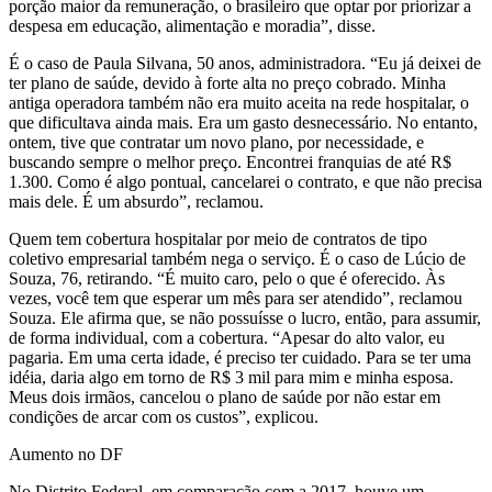
porção maior da remuneração, o brasileiro que optar por priorizar a
despesa em educação, alimentação e moradia”, disse.
É o caso de Paula Silvana, 50 anos, administradora. “Eu já deixei de
ter plano de saúde, devido à forte alta no preço cobrado. Minha
antiga operadora também não era muito aceita na rede hospitalar, o
que dificultava ainda mais. Era um gasto desnecessário. No entanto,
ontem, tive que contratar um novo plano, por necessidade, e
buscando sempre o melhor preço. Encontrei franquias de até R$
1.300. Como é algo pontual, cancelarei o contrato, e que não precisa
mais dele. É um absurdo”, reclamou.
Quem tem cobertura hospitalar por meio de contratos de tipo
coletivo empresarial também nega o serviço. É o caso de Lúcio de
Souza, 76, retirando. “É muito caro, pelo o que é oferecido. Às
vezes, você tem que esperar um mês para ser atendido”, reclamou
Souza. Ele afirma que, se não possuísse o lucro, então, para assumir,
de forma individual, com a cobertura. “Apesar do alto valor, eu
pagaria. Em uma certa idade, é preciso ter cuidado. Para se ter uma
idéia, daria algo em torno de R$ 3 mil para mim e minha esposa.
Meus dois irmãos, cancelou o plano de saúde por não estar em
condições de arcar com os custos”, explicou.
Aumento no DF
No Distrito Federal, em comparação com a 2017, houve um