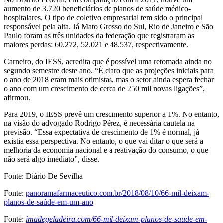
aumento de 3.720 beneficiários de planos de saúde médico-
hospitalares. O tipo de coletivo empresarial tem sido o principal
responsável pela alta. Já Mato Grosso do Sul, Rio de Janeiro e São
Paulo foram as três unidades da federação que registraram as
maiores perdas: 60.272, 52.021 e 48.537, respectivamente.
Carneiro, do IESS, acredita que é possível uma retomada ainda no
segundo semestre deste ano. “É claro que as projeções iniciais para
o ano de 2018 eram mais otimistas, mas o setor ainda espera fechar
o ano com um crescimento de cerca de 250 mil novas ligações”,
afirmou.
Para 2019, o IESS prevê um crescimento superior a 1%. No entanto,
na visão do advogado Rodrigo Pérez, é necessária cautela na
previsão. “Essa expectativa de crescimento de 1% é normal, já
existia essa perspectiva. No entanto, o que vai ditar o que será a
melhoria da economia nacional e a reativação do consumo, o que
não será algo imediato”, disse.
Fonte: Diário De Sevilha
Fonte:
panoramafarmaceutico.com.br/2018/08/10/66-mil-deixam-
planos-de-saúde-em-um-ano
Fonte:
imadegeladeira.com/66-mil-deixam-planos-de-saude-em-