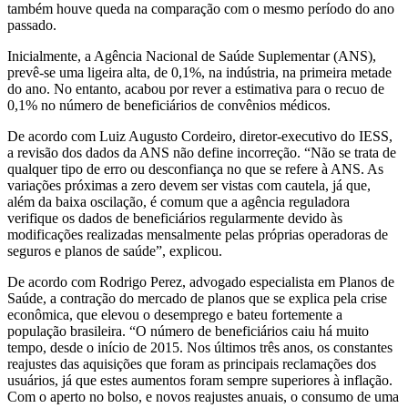
também houve queda na comparação com o mesmo período do ano
passado.
Inicialmente, a Agência Nacional de Saúde Suplementar (ANS),
prevê-se uma ligeira alta, de 0,1%, na indústria, na primeira metade
do ano. No entanto, acabou por rever a estimativa para o recuo de
0,1% no número de beneficiários de convênios médicos.
De acordo com Luiz Augusto Cordeiro, diretor-executivo do IESS,
a revisão dos dados da ANS não define incorreção. “Não se trata de
qualquer tipo de erro ou desconfiança no que se refere à ANS. As
variações próximas a zero devem ser vistas com cautela, já que,
além da baixa oscilação, é comum que a agência reguladora
verifique os dados de beneficiários regularmente devido às
modificações realizadas mensalmente pelas próprias operadoras de
seguros e planos de saúde”, explicou.
De acordo com Rodrigo Perez, advogado especialista em Planos de
Saúde, a contração do mercado de planos que se explica pela crise
econômica, que elevou o desemprego e bateu fortemente a
população brasileira. “O número de beneficiários caiu há muito
tempo, desde o início de 2015. Nos últimos três anos, os constantes
reajustes das aquisições que foram as principais reclamações dos
usuários, já que estes aumentos foram sempre superiores à inflação.
Com o aperto no bolso, e novos reajustes anuais, o consumo de uma