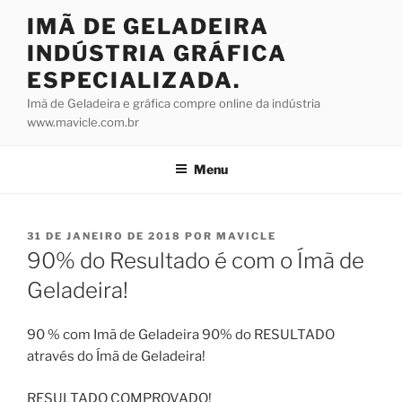
Pular
IMÃ DE GELADEIRA
para
INDÚSTRIA GRÁFICA
o
conteúdo
ESPECIALIZADA.
Imã de Geladeira e gráfica compre online da indústria
www.mavicle.com.br
Menu
PUBLICADO
31 DE JANEIRO DE 2018
POR
MAVICLE
EM
90% do Resultado é com o Ímã de
Geladeira!
90 % com Imã de Geladeira 90% do RESULTADO
através do Ímã de Geladeira!
RESULTADO COMPROVADO!