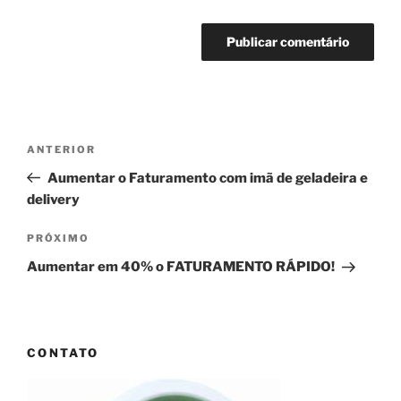
Navegação
Post
ANTERIOR
de
anterior
Aumentar o Faturamento com imã de geladeira e
Post
delivery
Próximo
PRÓXIMO
post
Aumentar em 40% o FATURAMENTO RÁPIDO!
CONTATO