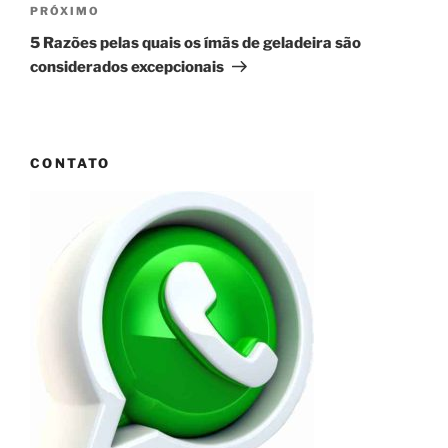
Próximo
PRÓXIMO
post
5 Razões pelas quais os ímãs de geladeira são
considerados excepcionais
CONTATO