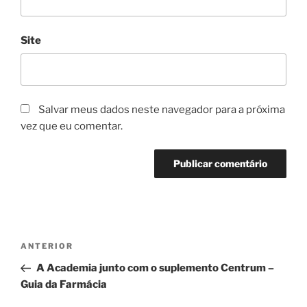
Site
Salvar meus dados neste navegador para a próxima
vez que eu comentar.
Navegação
Post
ANTERIOR
de
anterior
A Academia junto com o suplemento Centrum –
Post
Guia da Farmácia