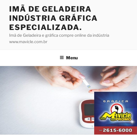
Pular
IMÃ DE GELADEIRA
para
INDÚSTRIA GRÁFICA
o
conteúdo
ESPECIALIZADA.
Imã de Geladeira e gráfica compre online da indústria
www.mavicle.com.br
Menu