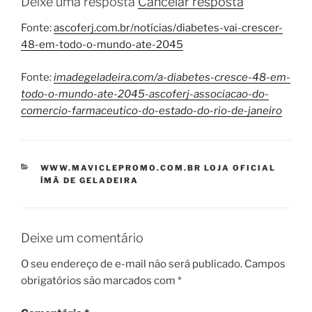
Deixe uma resposta
Cancelar resposta
Fonte:
ascoferj.com.br/notícias/diabetes-vai-crescer-
48-em-todo-o-mundo-ate-2045
Fonte:
imadegeladeira.com/a-diabetes-cresce-48-em-
todo-o-mundo-ate-2045-ascoferj-associacao-do-
comercio-farmaceutico-do-estado-do-rio-de-janeiro
CATEGORIAS
WWW.MAVICLEPROMO.COM.BR LOJA OFICIAL
ÍMÃ DE GELADEIRA
Deixe um comentário
O seu endereço de e-mail não será publicado.
Campos
obrigatórios são marcados com
*