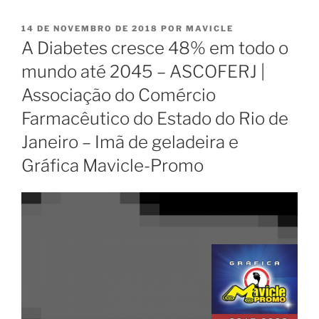
PUBLICADO
14 DE NOVEMBRO DE 2018
POR
MAVICLE
EM
A Diabetes cresce 48% em todo o
mundo até 2045 – ASCOFERJ |
Associação do Comércio
Farmacêutico do Estado do Rio de
Janeiro – Imã de geladeira e
Gráfica Mavicle-Promo