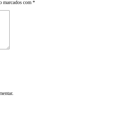
ão marcados com
*
mentar.