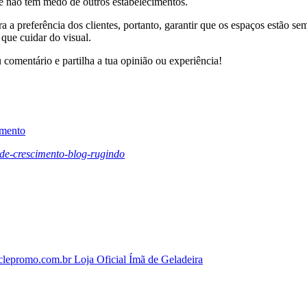
cê não tem medo de outros estabelecimentos.
ra a preferência dos clientes, portanto, garantir que os espaços estão
que cuidar do visual.
comentário e partilha a tua opinião ou experiência!
imento
de-crescimento-blog-rugindo
epromo.com.br Loja Oficial Ímã de Geladeira