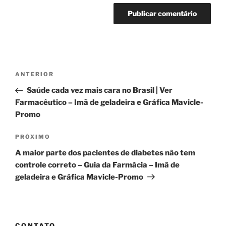
Navegação
Post
ANTERIOR
de
anterior
Saúde cada vez mais cara no Brasil | Ver
Post
Farmacêutico – Imã de geladeira e Gráfica Mavicle-
Promo
Próximo
PRÓXIMO
post
A maior parte dos pacientes de diabetes não tem
controle correto – Guia da Farmácia – Imã de
geladeira e Gráfica Mavicle-Promo
CONTATO