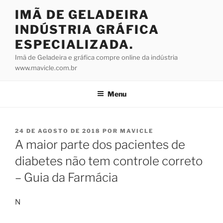
Pular
IMÃ DE GELADEIRA
para
INDÚSTRIA GRÁFICA
o
conteúdo
ESPECIALIZADA.
Imã de Geladeira e gráfica compre online da indústria
www.mavicle.com.br
Menu
PUBLICADO
24 DE AGOSTO DE 2018
POR
MAVICLE
EM
A maior parte dos pacientes de
diabetes não tem controle correto
– Guia da Farmácia
N