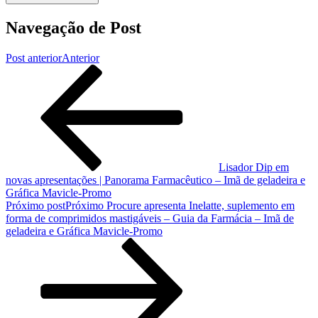
Navegação de Post
Post anterior
Anterior
Lisador Dip em
novas apresentações | Panorama Farmacêutico – Imã de geladeira e
Gráfica Mavicle-Promo
Próximo post
Próximo
Procure apresenta Inelatte, suplemento em
forma de comprimidos mastigáveis – Guia da Farmácia – Imã de
geladeira e Gráfica Mavicle-Promo