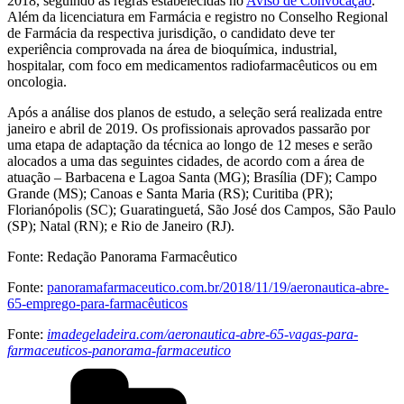
2018, seguindo as regras estabelecidas no
Aviso de Convocação
.
Além da licenciatura em Farmácia e registro no Conselho Regional
de Farmácia da respectiva jurisdição, o candidato deve ter
experiência comprovada na área de bioquímica, industrial,
hospitalar, com foco em medicamentos radiofarmacêuticos ou em
oncologia.
Após a análise dos planos de estudo, a seleção será realizada entre
janeiro e abril de 2019. Os profissionais aprovados passarão por
uma etapa de adaptação da técnica ao longo de 12 meses e serão
alocados a uma das seguintes cidades, de acordo com a área de
atuação – Barbacena e Lagoa Santa (MG); Brasília (DF); Campo
Grande (MS); Canoas e Santa Maria (RS); Curitiba (PR);
Florianópolis (SC); Guaratinguetá, São José dos Campos, São Paulo
(SP); Natal (RN); e Rio de Janeiro (RJ).
Fonte: Redação Panorama Farmacêutico
Fonte:
panoramafarmaceutico.com.br/2018/11/19/aeronautica-abre-
65-emprego-para-farmacêuticos
Fonte:
imadegeladeira.com/aeronautica-abre-65-vagas-para-
farmaceuticos-panorama-farmaceutico