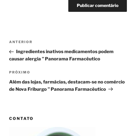
Navegação
Post
ANTERIOR
de
anterior
Ingredientes inativos medicamentos podem
Post
causar alergia ” Panorama Farmacêutico
Próximo
PRÓXIMO
post
Além das lojas, farmácias, destacam-se no comércio
de Nova Friburgo ” Panorama Farmacêutico
CONTATO