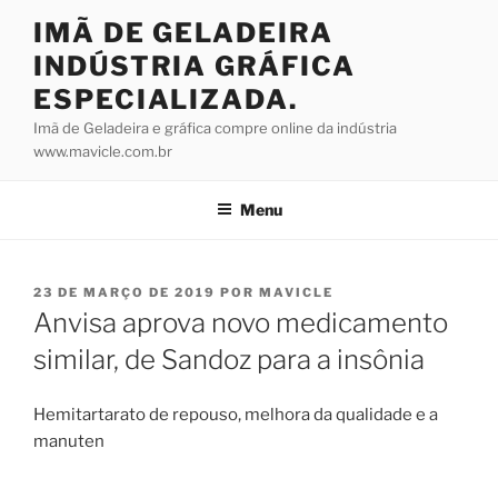
Pular
IMÃ DE GELADEIRA
para
INDÚSTRIA GRÁFICA
o
conteúdo
ESPECIALIZADA.
Imã de Geladeira e gráfica compre online da indústria
www.mavicle.com.br
Menu
PUBLICADO
23 DE MARÇO DE 2019
POR
MAVICLE
EM
Anvisa aprova novo medicamento
similar, de Sandoz para a insônia
Hemitartarato de repouso, melhora da qualidade e a
manuten