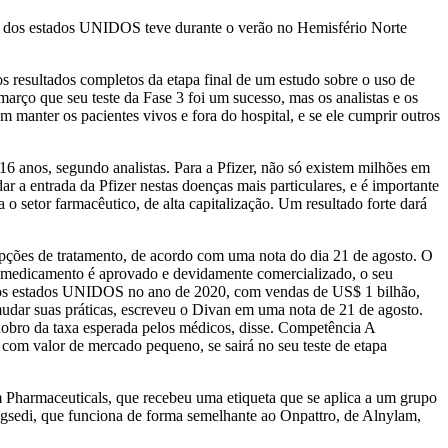
s dos estados UNIDOS teve durante o verão no Hemisfério Norte
resultados completos da etapa final de um estudo sobre o uso de
arço que seu teste da Fase 3 foi um sucesso, mas os analistas e os
m manter os pacientes vivos e fora do hospital, e se ele cumprir outros
6 anos, segundo analistas. Para a Pfizer, não só existem milhões em
r a entrada da Pfizer nestas doenças mais particulares, e é importante
o setor farmacêutico, de alta capitalização. Um resultado forte dará
 opções de tratamento, de acordo com uma nota do dia 21 de agosto. O
 o medicamento é aprovado e devidamente comercializado, o seu
o dos estados UNIDOS no ano de 2020, com vendas de US$ 1 bilhão,
mudar suas práticas, escreveu o Divan em uma nota de 21 de agosto.
 dobro da taxa esperada pelos médicos, disse. Competência A
 com valor de mercado pequeno, se sairá no seu teste de etapa
 Pharmaceuticals, que recebeu uma etiqueta que se aplica a um grupo
gsedi, que funciona de forma semelhante ao Onpattro, de Alnylam,