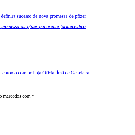
-definira-sucesso-de-nova-promessa-de-pfizer
a-promessa-da-pfizer-panorama-farmaceutico
epromo.com.br Loja Oficial Ímã de Geladeira
ão marcados com
*