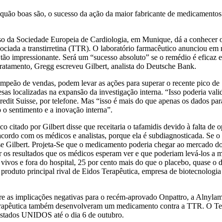
quão boas são, o sucesso da ação da maior fabricante de medicamento
 da Sociedade Europeia de Cardiologia, em Munique, dá a conhecer os 
ciada a transtirretina (TTR). O laboratório farmacêutico anunciou em m
i tão impressionante. Será um “sucesso absoluto” se o remédio é eficaz e
tratamento, Gregg escreveu Gilbert, analista do Deutsche Bank.
peão de vendas, podem levar as ações para superar o recente pico de 1
as localizadas na expansão da investigação interna. “Isso poderia valida
edit Suisse, por telefone. Mas “isso é mais do que apenas os dados para 
o sentimento e a inovação interna”.
 citado por Gilbert disse que receitaria o tafamidis devido à falta de
acordo com os médicos e analistas, porque ela é subdiagnosticada. Se
isse Gilbert. Projeta-Se que o medicamento poderia chegar ao mercad
ar os resultados que os médicos esperam ver e que poderiam levá-los a 
 vivos e fora do hospital, 25 por cento mais do que o placebo, quase o
roduto principal rival de Eidos Terapêutica, empresa de biotecnologia
re as implicações negativas para o recém-aprovado Onpattro, a Alnylam
 Terapêutica também desenvolveram um medicamento contra a TTR. O Te
estados UNIDOS até o dia 6 de outubro.