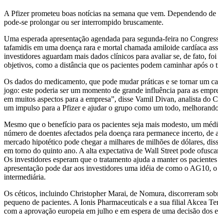
A Pfizer prometeu boas notícias na semana que vem. Dependendo de 
pode-se prolongar ou ser interrompido bruscamente.
Uma esperada apresentação agendada para segunda-feira no Congresso
tafamidis em uma doença rara e mortal chamada amiloide cardíaca asso
investidores aguardam mais dados clínicos para avaliar se, de fato, fo
objetivos, como a distância que os pacientes podem caminhar após o 
Os dados do medicamento, que pode mudar práticas e se tornar um cam
jogo: este poderia ser um momento de grande influência para as empres
em muitos aspectos para a empresa”, disse Vamil Divan, analista do Cr
um impulso para a Pfizer e ajudar o grupo como um todo, melhorando 
Mesmo que o benefício para os pacientes seja mais modesto, um médico
número de doentes afectados pela doença rara permanece incerto, de 
mercado hipotético pode chegar a milhares de milhões de dólares, d
em torno do quinto ano. A alta expectativa de Wall Street pode ofusc
Os investidores esperam que o tratamento ajuda a manter os pacientes
apresentação pode dar aos investidores uma idéia de como o AG10, o p
intermediária.
Os céticos, incluindo Christopher Marai, de Nomura, discorreram sob
pequeno de pacientes. A Ionis Pharmaceuticals e a sua filial Akcea
com a aprovação europeia em julho e em espera de uma decisão dos 