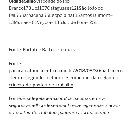
Cidade
Saldo
Visconde do Rio
Branco173Ubá167Cataguases121São João do
Rei56Barbacena55Leopoldina13Santos Dumont–
13Muriaé– 61Viçosa– 136Juiz de Fora– 251
Fonte: Portal de Barbacena mais
Fonte:
panoramafarmaceutico.com.br/2018/08/30/barbacena
-tem-o-segundo-melhor-desempenho-da-regiao-na-
criacao-de-postos-de-trabalho
Fonte:
imadegeladeira.com/barbacena-tem-o-
segundo-melhor-desempenho-da-regiao-na-criacao-
de-postos-de-trabalho-panorama-farmaceutico