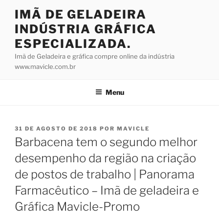
Pular
IMÃ DE GELADEIRA
para
INDÚSTRIA GRÁFICA
o
conteúdo
ESPECIALIZADA.
Imã de Geladeira e gráfica compre online da indústria
www.mavicle.com.br
Menu
PUBLICADO
31 DE AGOSTO DE 2018
POR
MAVICLE
EM
Barbacena tem o segundo melhor
desempenho da região na criação
de postos de trabalho | Panorama
Farmacêutico – Imã de geladeira e
Gráfica Mavicle-Promo