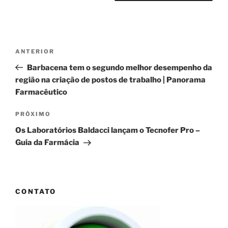
Navegação
Post
ANTERIOR
de
anterior
Barbacena tem o segundo melhor desempenho da
Post
região na criação de postos de trabalho | Panorama
Farmacêutico
Próximo
PRÓXIMO
post
Os Laboratórios Baldacci lançam o Tecnofer Pro –
Guia da Farmácia
CONTATO