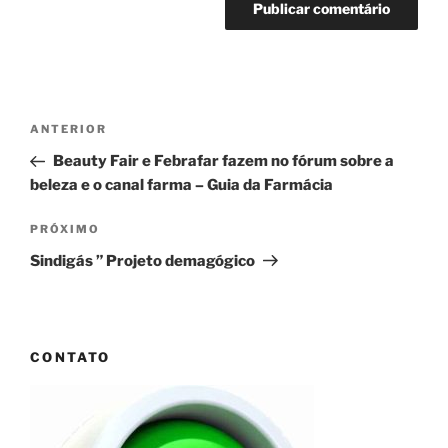
Navegação
Post
ANTERIOR
de
anterior
Beauty Fair e Febrafar fazem no fórum sobre a
Post
beleza e o canal farma – Guia da Farmácia
Próximo
PRÓXIMO
post
Sindigás ” Projeto demagógico
CONTATO