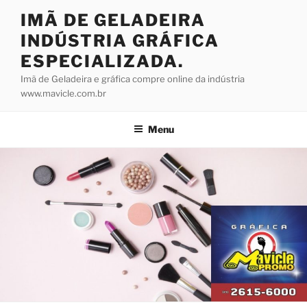
Pular
IMÃ DE GELADEIRA
para
INDÚSTRIA GRÁFICA
o
conteúdo
ESPECIALIZADA.
Imã de Geladeira e gráfica compre online da indústria
www.mavicle.com.br
Menu